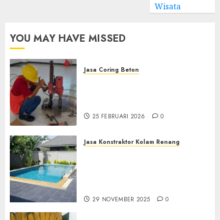
Wisata
YOU MAY HAVE MISSED
Jasa Coring Beton
Jasa Coring Beton
Terdekat|Termurah|Presisi|Pro
di PONOROGO
25 FEBRUARI 2026
0
Jasa Konstraktor Kolam Renang
Jasa Kontraktor Kolam
Renang Yang Melayani di
Seluruh Jawa dan Jabotabek
Hub : 087838732426
29 NOVEMBER 2025
0