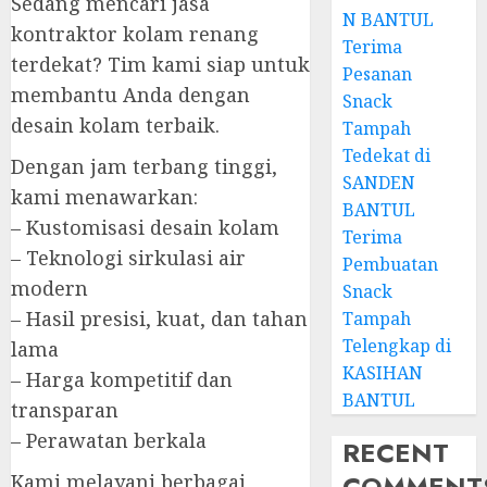
Sedang mencari jasa
N BANTUL
kontraktor kolam renang
Terima
terdekat? Tim kami siap untuk
Pesanan
membantu Anda dengan
Snack
desain kolam terbaik.
Tampah
Tedekat di
Dengan jam terbang tinggi,
SANDEN
kami menawarkan:
BANTUL
– Kustomisasi desain kolam
Terima
– Teknologi sirkulasi air
Pembuatan
modern
Snack
– Hasil presisi, kuat, dan tahan
Tampah
Telengkap di
lama
KASIHAN
– Harga kompetitif dan
BANTUL
transparan
– Perawatan berkala
RECENT
COMMENT
Kami melayani berbagai