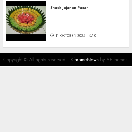
Snack Jajanan Pasar
Terima Pesanan Snack
Tampah Telengkap di
PAJANGAN BANTUL
11 OKTOBER 2025
0
Copyright © All rights reserved.
|
ChromeNews
by AF themes.