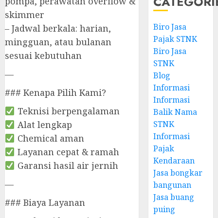
CATEGORI
pompa, perawatan overflow &
skimmer
Biro Jasa
– Jadwal berkala: harian,
Pajak STNK
mingguan, atau bulanan
Biro Jasa
sesuai kebutuhan
STNK
—
Blog
Informasi
### Kenapa Pilih Kami?
Informasi
Teknisi berpengalaman
Balik Nama
STNK
Alat lengkap
Informasi
Chemical aman
Pajak
Layanan cepat & ramah
Kendaraan
Garansi hasil air jernih
Jasa bongkar
—
bangunan
Jasa buang
### Biaya Layanan
puing