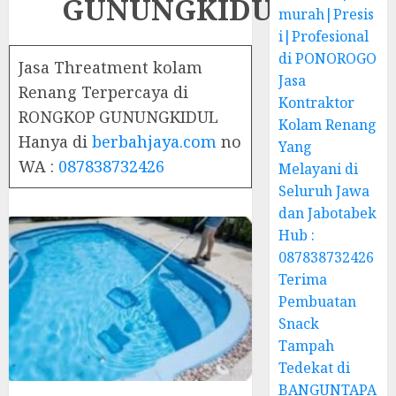
GUNUNGKIDUL
murah|Presis
i|Profesional
di PONOROGO
Jasa Threatment kolam
Jasa
Renang Terpercaya di
Kontraktor
RONGKOP GUNUNGKIDUL
Kolam Renang
Hanya di
berbahjaya.com
no
Yang
WA :
087838732426
Melayani di
Seluruh Jawa
dan Jabotabek
Hub :
087838732426
Terima
Pembuatan
Snack
Tampah
Tedekat di
BANGUNTAPA