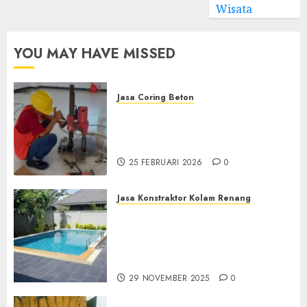
Wisata
YOU MAY HAVE MISSED
Jasa Coring Beton
Jasa Coring Beton
Terdekat|Termurah|Presisi|Pro
di PONOROGO
25 FEBRUARI 2026
0
Jasa Konstraktor Kolam Renang
Jasa Kontraktor Kolam
Renang Yang Melayani di
Seluruh Jawa dan Jabotabek
Hub : 087838732426
29 NOVEMBER 2025
0