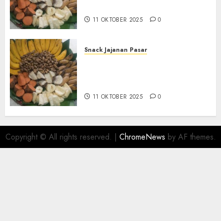
BANTUL
11 OKTOBER 2025
0
Snack Jajanan Pasar
Terima Pembuatan Snack
Tampah Telengkap di
KASIHAN BANTUL
11 OKTOBER 2025
0
Copyright © All rights reserved.
|
ChromeNews
by AF themes.