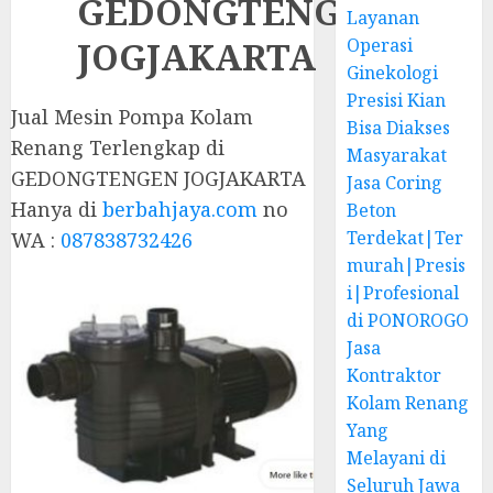
GEDONGTENGEN
Layanan
JOGJAKARTA
Operasi
Ginekologi
Presisi Kian
Jual Mesin Pompa Kolam
Bisa Diakses
Renang Terlengkap di
Masyarakat
GEDONGTENGEN JOGJAKARTA
Jasa Coring
Hanya di
berbahjaya.com
no
Beton
Terdekat|Ter
WA :
087838732426
murah|Presis
i|Profesional
di PONOROGO
Jasa
Kontraktor
Kolam Renang
Yang
Melayani di
Seluruh Jawa