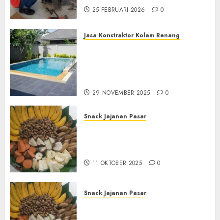
25 FEBRUARI 2026
0
Jasa Konstraktor Kolam Renang
Jasa Kontraktor Kolam
Renang Yang Melayani di
Seluruh Jawa dan Jabotabek
Hub : 087838732426
29 NOVEMBER 2025
0
Snack Jajanan Pasar
Terima Pembuatan Snack
Tampah Tedekat di
BANGUNTAPAN BANTUL
11 OKTOBER 2025
0
Snack Jajanan Pasar
Terima Pesanan Snack
Tampah Tedekat di SANDEN