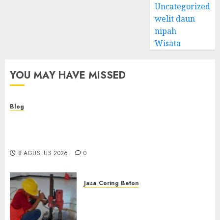
Uncategorized
welit daun
nipah
Wisata
YOU MAY HAVE MISSED
Blog
Kemenkes Siapkan 40 Robot Bedah, Layanan
Operasi Ginekologi Presisi Kian Bisa Diakses
Masyarakat
8 AGUSTUS 2026
0
Jasa Coring Beton
Jasa Coring Beton
Terdekat|Termurah|Presisi|Pro
di PONOROGO