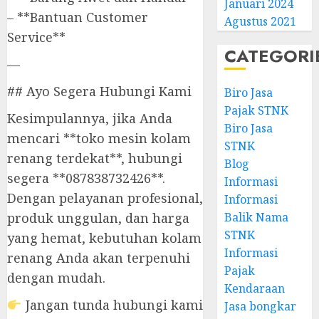
Januari 2024
– **Bantuan Customer
Agustus 2021
Service**
CATEGORI
—
## Ayo Segera Hubungi Kami
Biro Jasa
Pajak STNK
Kesimpulannya, jika Anda
Biro Jasa
mencari **toko mesin kolam
STNK
renang terdekat**, hubungi
Blog
segera **087838732426**.
Informasi
Dengan pelayanan profesional,
Informasi
produk unggulan, dan harga
Balik Nama
STNK
yang hemat, kebutuhan kolam
Informasi
renang Anda akan terpenuhi
Pajak
dengan mudah.
Kendaraan
Jangan tunda hubungi kami
Jasa bongkar