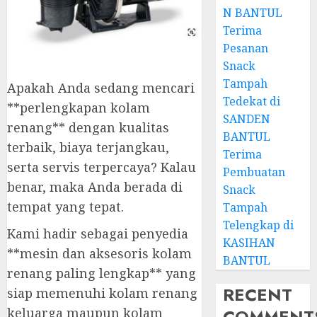
N BANTUL
Terima
Pesanan
Snack
Tampah
Apakah Anda sedang mencari
Tedekat di
**perlengkapan kolam
SANDEN
renang** dengan kualitas
BANTUL
terbaik, biaya terjangkau,
Terima
serta servis terpercaya? Kalau
Pembuatan
benar, maka Anda berada di
Snack
tempat yang tepat.
Tampah
Telengkap di
Kami hadir sebagai penyedia
KASIHAN
**mesin dan aksesoris kolam
BANTUL
renang paling lengkap** yang
RECENT
siap memenuhi kolam renang
COMMENT
keluarga maupun kolam