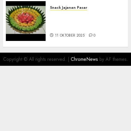
Snack Jajanan Pasar
Terima Pesanan Snack
Tampah Telengkap di
PAJANGAN BANTUL
11 OKTOBER 2025
0
Copyright © All rights reserved.
|
ChromeNews
by AF themes.