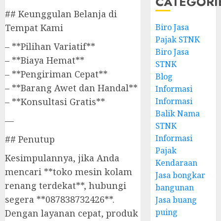
CATEGORI
## Keunggulan Belanja di
Biro Jasa
Tempat Kami
Pajak STNK
– **Pilihan Variatif**
Biro Jasa
– **Biaya Hemat**
STNK
– **Pengiriman Cepat**
Blog
– **Barang Awet dan Handal**
Informasi
Informasi
– **Konsultasi Gratis**
Balik Nama
—
STNK
Informasi
## Penutup
Pajak
Kesimpulannya, jika Anda
Kendaraan
mencari **toko mesin kolam
Jasa bongkar
renang terdekat**, hubungi
bangunan
segera **087838732426**.
Jasa buang
puing
Dengan layanan cepat, produk