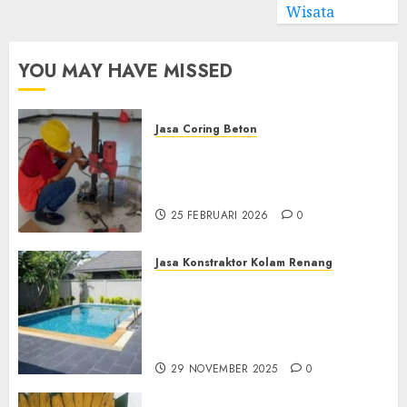
Wisata
YOU MAY HAVE MISSED
Jasa Coring Beton
Jasa Coring Beton
Terdekat|Termurah|Presisi|Pro
di PONOROGO
25 FEBRUARI 2026
0
Jasa Konstraktor Kolam Renang
Jasa Kontraktor Kolam
Renang Yang Melayani di
Seluruh Jawa dan Jabotabek
Hub : 087838732426
29 NOVEMBER 2025
0