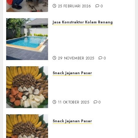
25 FEBRUARI 2026
0
Jasa Konstraktor Kolam Renang
Jasa Kontraktor Kolam
Renang Yang Melayani di
Seluruh Jawa dan Jabotabek
Hub : 087838732426
29 NOVEMBER 2025
0
Snack Jajanan Pasar
Terima Pembuatan Snack
Tampah Tedekat di
BANGUNTAPAN BANTUL
11 OKTOBER 2025
0
Snack Jajanan Pasar
Terima Pesanan Snack
Tampah Tedekat di SANDEN