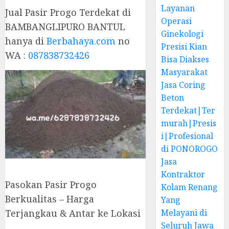
Layanan
Jual Pasir Progo Terdekat di
Operasi
BAMBANGLIPURO BANTUL
Ginekologi
hanya di
Berbahaya.com
no
Presisi Kian
WA :
087838732426
Bisa Diakses
Masyarakat
Jasa Coring
Beton
Terdekat|Ter
murah|Presis
i|Profesional
di PONOROGO
Jasa
Kontraktor
Pasokan Pasir Progo
Kolam Renang
Berkualitas – Harga
Yang
Terjangkau & Antar ke Lokasi
Melayani di
Seluruh Jawa