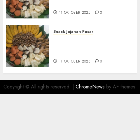
BANTUL
11 OKTOBER 2025
0
Snack Jajanan Pasar
Terima Pembuatan Snack
Tampah Telengkap di
KASIHAN BANTUL
11 OKTOBER 2025
0
Copyright © All rights reserved.
|
ChromeNews
by AF themes.