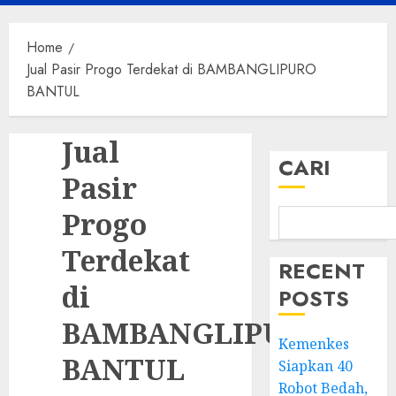
Menu
Home
Jual Pasir Progo Terdekat di BAMBANGLIPURO
BANTUL
Jual
CARI
Pasir
Progo
Terdekat
RECENT
di
POSTS
BAMBANGLIPURO
Kemenkes
BANTUL
Siapkan 40
Robot Bedah,