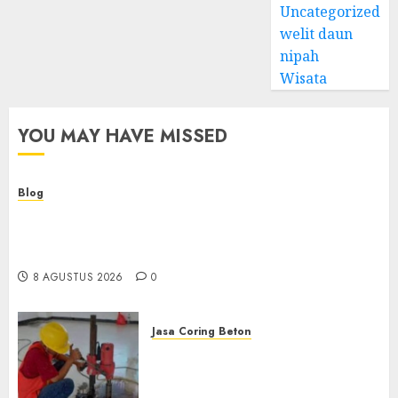
Uncategorized
welit daun
nipah
Wisata
YOU MAY HAVE MISSED
Blog
Kemenkes Siapkan 40 Robot Bedah, Layanan
Operasi Ginekologi Presisi Kian Bisa Diakses
Masyarakat
8 AGUSTUS 2026
0
Jasa Coring Beton
Jasa Coring Beton
Terdekat|Termurah|Presisi|Pro
di PONOROGO