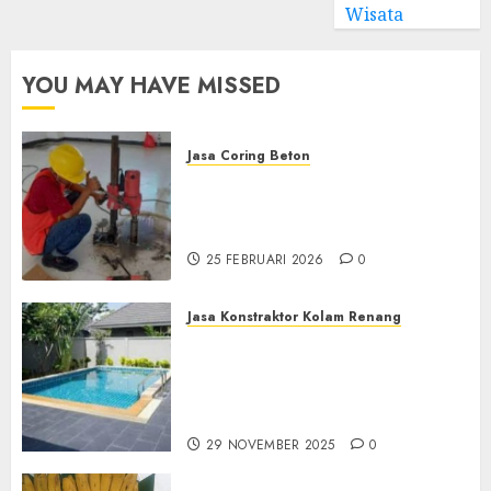
Wisata
YOU MAY HAVE MISSED
Jasa Coring Beton
Jasa Coring Beton
Terdekat|Termurah|Presisi|Pro
di PONOROGO
25 FEBRUARI 2026
0
Jasa Konstraktor Kolam Renang
Jasa Kontraktor Kolam
Renang Yang Melayani di
Seluruh Jawa dan Jabotabek
Hub : 087838732426
29 NOVEMBER 2025
0