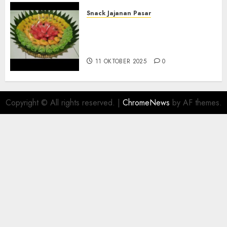
Snack Jajanan Pasar
Terima Pesanan Snack
Tampah Telengkap di
PAJANGAN BANTUL
11 OKTOBER 2025
0
Copyright © All rights reserved.
|
ChromeNews
by AF themes.