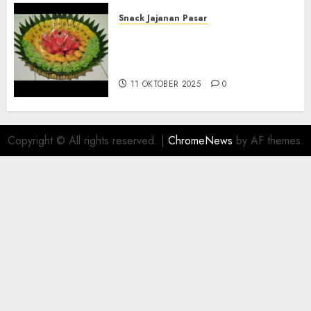
Snack Jajanan Pasar
Terima Pesanan Snack
Tampah Telengkap di
PAJANGAN BANTUL
11 OKTOBER 2025
0
Copyright © All rights reserved.
|
ChromeNews
by AF themes.