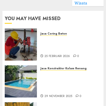
Wisata
YOU MAY HAVE MISSED
Jasa Coring Beton
Jasa Coring Beton
Terdekat|Termurah|Presisi|Pro
di PONOROGO
25 FEBRUARI 2026
0
Jasa Konstraktor Kolam Renang
Jasa Kontraktor Kolam
Renang Yang Melayani di
Seluruh Jawa dan Jabotabek
Hub : 087838732426
29 NOVEMBER 2025
0