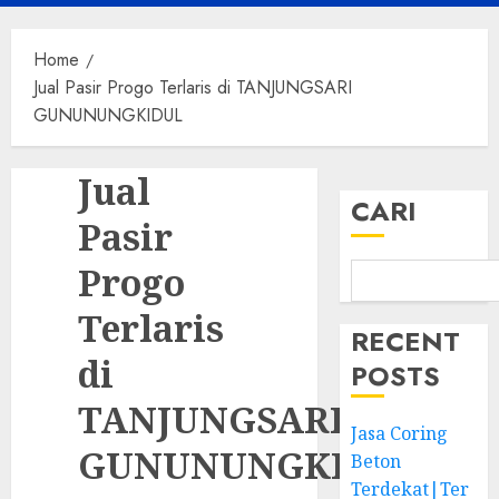
Menu
Home
Jual Pasir Progo Terlaris di TANJUNGSARI
GUNUNUNGKIDUL
Jual
CARI
Pasir
Progo
Terlaris
RECENT
di
POSTS
TANJUNGSARI
Jasa Coring
GUNUNUNGKIDUL
Beton
Terdekat|Ter