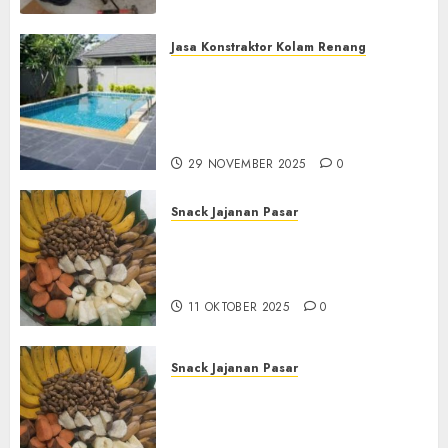
Jasa Konstraktor Kolam Renang
Jasa Kontraktor Kolam
Renang Yang Melayani di
Seluruh Jawa dan Jabotabek
Hub : 087838732426
29 NOVEMBER 2025
0
Snack Jajanan Pasar
Terima Pembuatan Snack
Tampah Tedekat di
BANGUNTAPAN BANTUL
11 OKTOBER 2025
0
Snack Jajanan Pasar
Terima Pesanan Snack
Tampah Tedekat di SANDEN
BANTUL