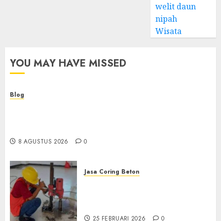
welit daun
nipah
Wisata
YOU MAY HAVE MISSED
Blog
Kemenkes Siapkan 40 Robot Bedah, Layanan
Operasi Ginekologi Presisi Kian Bisa Diakses
Masyarakat
8 AGUSTUS 2026
0
Jasa Coring Beton
Jasa Coring Beton
Terdekat|Termurah|Presisi|Pro
di PONOROGO
25 FEBRUARI 2026
0