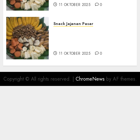
11 OKTOBER 2025
0
Snack Jajanan Pasar
Terima Pembuatan Snack
Tampah Telengkap di
KASIHAN BANTUL
11 OKTOBER 2025
0
Copyright © All rights reserved.
|
ChromeNews
by AF themes.