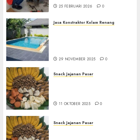
25 FEBRUARI 2026
0
Jasa Konstraktor Kolam Renang
Jasa Kontraktor Kolam
Renang Yang Melayani di
Seluruh Jawa dan Jabotabek
Hub : 087838732426
29 NOVEMBER 2025
0
Snack Jajanan Pasar
Terima Pembuatan Snack
Tampah Tedekat di
BANGUNTAPAN BANTUL
11 OKTOBER 2025
0
Snack Jajanan Pasar
Terima Pesanan Snack
Tampah Tedekat di SANDEN