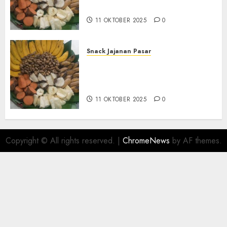
BANTUL
11 OKTOBER 2025
0
Snack Jajanan Pasar
Terima Pembuatan Snack
Tampah Telengkap di
KASIHAN BANTUL
11 OKTOBER 2025
0
Copyright © All rights reserved.
|
ChromeNews
by AF themes.