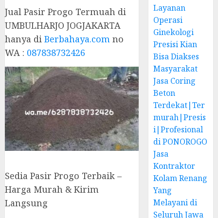
Layanan
Jual Pasir Progo Termuah di
Operasi
UMBULHARJO JOGJAKARTA
Ginekologi
hanya di
Berbahaya.com
no
Presisi Kian
WA :
087838732426
Bisa Diakses
Masyarakat
Jasa Coring
Beton
Terdekat|Ter
murah|Presis
i|Profesional
di PONOROGO
Jasa
Kontraktor
Sedia Pasir Progo Terbaik –
Kolam Renang
Harga Murah & Kirim
Yang
Langsung
Melayani di
Seluruh Jawa