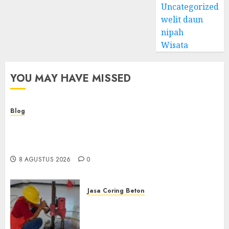
Uncategorized
welit daun
nipah
Wisata
YOU MAY HAVE MISSED
Blog
Kemenkes Siapkan 40 Robot Bedah, Layanan
Operasi Ginekologi Presisi Kian Bisa Diakses
Masyarakat
8 AGUSTUS 2026
0
Jasa Coring Beton
Jasa Coring Beton
Terdekat|Termurah|Presisi|Pro
di PONOROGO