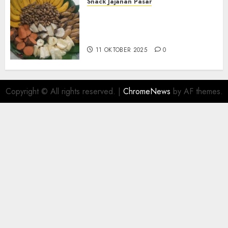
Snack Jajanan Pasar
Terima Pembuatan Snack
Tampah Telengkap di
KASIHAN BANTUL
11 OKTOBER 2025
0
Copyright © All rights reserved.
|
ChromeNews
by AF themes.