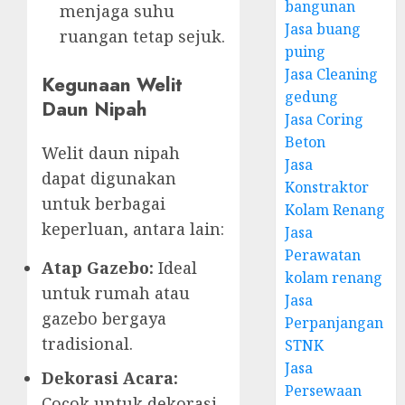
bangunan
menjaga suhu
Jasa buang
ruangan tetap sejuk.
puing
Jasa Cleaning
Kegunaan Welit
gedung
Daun Nipah
Jasa Coring
Beton
Welit daun nipah
Jasa
dapat digunakan
Konstraktor
untuk berbagai
Kolam Renang
keperluan, antara lain:
Jasa
Perawatan
Atap Gazebo:
Ideal
kolam renang
untuk rumah atau
Jasa
gazebo bergaya
Perpanjangan
tradisional.
STNK
Jasa
Dekorasi Acara:
Persewaan
Cocok untuk dekorasi