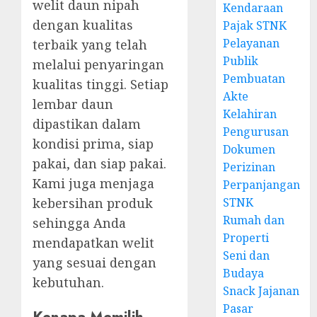
welit daun nipah
Kendaraan
dengan kualitas
Pajak STNK
Pelayanan
terbaik yang telah
Publik
melalui penyaringan
Pembuatan
kualitas tinggi. Setiap
Akte
lembar daun
Kelahiran
dipastikan dalam
Pengurusan
kondisi prima, siap
Dokumen
pakai, dan siap pakai.
Perizinan
Kami juga menjaga
Perpanjangan
STNK
kebersihan produk
Rumah dan
sehingga Anda
Properti
mendapatkan welit
Seni dan
yang sesuai dengan
Budaya
kebutuhan.
Snack Jajanan
Pasar
Kenapa Memilih