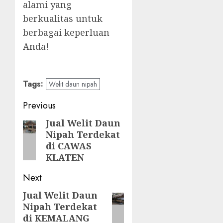
alami yang
berkualitas untuk
berbagai keperluan
Anda!
Tags:
Welit daun nipah
Post
Previous
navigation
Jual Welit Daun
Previous
Nipah Terdekat
post:
di CAWAS
KLATEN
Next
Jual Welit Daun
Next
Nipah Terdekat
post:
di KEMALANG