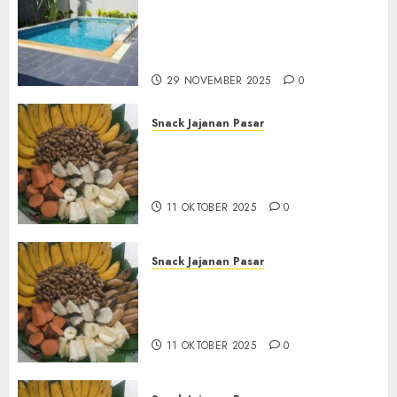
Renang Yang Melayani di
Seluruh Jawa dan Jabotabek
Hub : 087838732426
29 NOVEMBER 2025
0
Snack Jajanan Pasar
Terima Pembuatan Snack
Tampah Tedekat di
BANGUNTAPAN BANTUL
11 OKTOBER 2025
0
Snack Jajanan Pasar
Terima Pesanan Snack
Tampah Tedekat di SANDEN
BANTUL
11 OKTOBER 2025
0