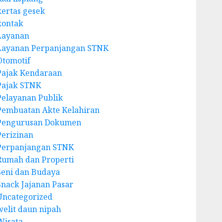
kertas gesek
kontak
Layanan
Layanan Perpanjangan STNK
Otomotif
Pajak Kendaraan
Pajak STNK
Pelayanan Publik
Pembuatan Akte Kelahiran
Pengurusan Dokumen
Perizinan
Perpanjangan STNK
Rumah dan Properti
Seni dan Budaya
Snack Jajanan Pasar
Uncategorized
welit daun nipah
Wisata