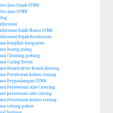
Biro Jasa Pajak STNK
Biro Jasa STNK
Blog
Informasi
Informasi Balik Nama STNK
Informasi Pajak Kendaraan
Jasa bongkar bangunan
Jasa buang puing
Jasa Cleaning gedung
Jasa Coring Beton
Jasa Konstraktor Kolam Renang
Jasa Perawatan kolam renang
Jasa Perpanjangan STNK
Jasa Persewaan Alat Catering
jasa persewaan alat catring
Jasa Persewaan kolam renang
Jasa tebang pohon
ual lisplang