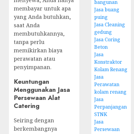
menyewa, Anda hanya
bangunan
membayar untuk apa
Jasa buang
yang Anda butuhkan,
puing
Jasa Cleaning
saat Anda
gedung
membutuhkannya,
Jasa Coring
tanpa perlu
Beton
memikirkan biaya
Jasa
perawatan atau
Konstraktor
penyimpanan.
Kolam Renang
Jasa
Keuntungan
Perawatan
Menggunakan Jasa
kolam renang
Persewaan Alat
Jasa
Catering
Perpanjangan
STNK
Seiring dengan
Jasa
berkembangnya
Persewaan