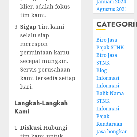
Januari 2024
klien adalah fokus
Agustus 2021
tim kami.
CATEGORI
Sigap
Tim kami
selalu siap
Biro Jasa
merespon
Pajak STNK
permintaan kamu
Biro Jasa
secepat mungkin.
STNK
Servis perusahaan
Blog
kami tersedia setiap
Informasi
Informasi
hari.
Balik Nama
STNK
Langkah-Langkah
Informasi
Kami
Pajak
Kendaraan
Diskusi
Hubungi
Jasa bongkar
tim kami untuk