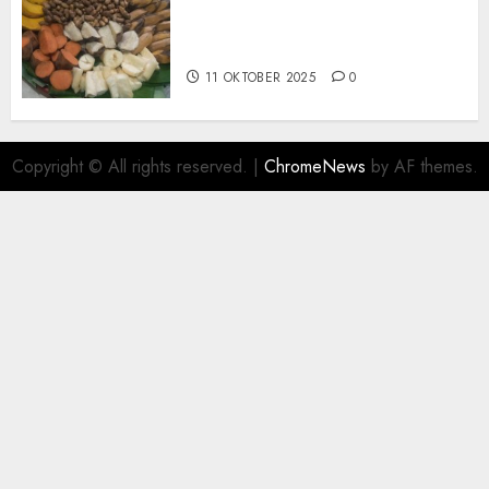
Terima Pembuatan Snack
Tampah Telengkap di
KASIHAN BANTUL
11 OKTOBER 2025
0
Copyright © All rights reserved.
|
ChromeNews
by AF themes.