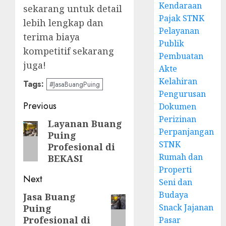
Kendaraan
sekarang untuk detail
Pajak STNK
lebih lengkap dan
Pelayanan
terima biaya
Publik
kompetitif sekarang
Pembuatan
juga!
Akte
Kelahiran
Tags:
#JasaBuangPuing
Pengurusan
Post
Previous
Dokumen
Perizinan
navigation
Layanan Buang
Previous
Perpanjangan
Puing
post:
STNK
Profesional di
Rumah dan
BEKASI
Properti
Next
Seni dan
Budaya
Jasa Buang
Next
Snack Jajanan
Puing
post:
Profesional di
Pasar