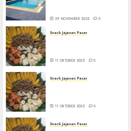
Seluruh Jawa dan Jabotabek
Hub : 087838732426
29 NOVEMBER 2025
0
Snack Jajanan Pasar
Terima Pembuatan Snack
Tampah Tedekat di
BANGUNTAPAN BANTUL
11 OKTOBER 2025
0
Snack Jajanan Pasar
Terima Pesanan Snack
Tampah Tedekat di SANDEN
BANTUL
11 OKTOBER 2025
0
Snack Jajanan Pasar