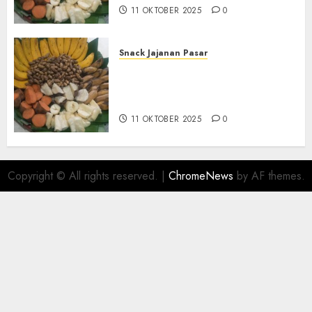
11 OKTOBER 2025
0
Snack Jajanan Pasar
Terima Pembuatan Snack
Tampah Telengkap di
KASIHAN BANTUL
11 OKTOBER 2025
0
Copyright © All rights reserved.
|
ChromeNews
by AF themes.