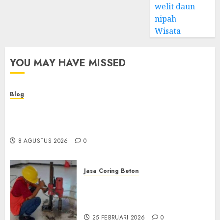
welit daun
nipah
Wisata
YOU MAY HAVE MISSED
Blog
Kemenkes Siapkan 40 Robot Bedah, Layanan
Operasi Ginekologi Presisi Kian Bisa Diakses
Masyarakat
8 AGUSTUS 2026
0
Jasa Coring Beton
Jasa Coring Beton
Terdekat|Termurah|Presisi|Pro
di PONOROGO
25 FEBRUARI 2026
0