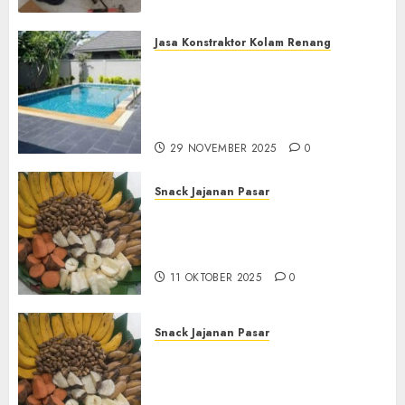
Jasa Konstraktor Kolam Renang
Jasa Kontraktor Kolam
Renang Yang Melayani di
Seluruh Jawa dan Jabotabek
Hub : 087838732426
29 NOVEMBER 2025
0
Snack Jajanan Pasar
Terima Pembuatan Snack
Tampah Tedekat di
BANGUNTAPAN BANTUL
11 OKTOBER 2025
0
Snack Jajanan Pasar
Terima Pesanan Snack
Tampah Tedekat di SANDEN
BANTUL