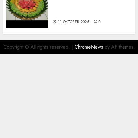
Terima Pesanan Snack
Tampah Telengkap di
PAJANGAN BANTUL
11 OKTOBER 2025
0
Copyright © All rights reserved.
|
ChromeNews
by AF themes.