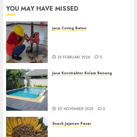
YOU MAY HAVE MISSED
Jasa Coring Beton
Jasa Coring Beton
Terdekat|Termurah|Presisi|Pro
di PONOROGO
25 FEBRUARI 2026
0
Jasa Konstraktor Kolam Renang
Jasa Kontraktor Kolam
Renang Yang Melayani di
Seluruh Jawa dan Jabotabek
Hub : 087838732426
29 NOVEMBER 2025
0
Snack Jajanan Pasar
Terima Pembuatan Snack