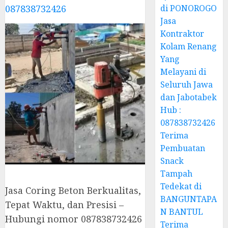
087838732426
di PONOROGO
Jasa
Kontraktor
Kolam Renang
Yang
Melayani di
Seluruh Jawa
dan Jabotabek
Hub :
087838732426
Terima
Pembuatan
Snack
Tampah
Tedekat di
Jasa Coring Beton Berkualitas,
BANGUNTAPA
Tepat Waktu, dan Presisi –
N BANTUL
Hubungi nomor 087838732426
Terima