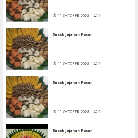
Tampah Tedekat di
BANGUNTAPAN BANTUL
11 OKTOBER 2025
0
Snack Jajanan Pasar
Terima Pesanan Snack
Tampah Tedekat di SANDEN
BANTUL
11 OKTOBER 2025
0
Snack Jajanan Pasar
Terima Pembuatan Snack
Tampah Telengkap di
KASIHAN BANTUL
11 OKTOBER 2025
0
Snack Jajanan Pasar