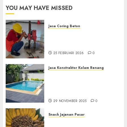
YOU MAY HAVE MISSED
Jasa Coring Beton
Jasa Coring Beton
Terdekat|Termurah|Presisi|Pro
di PONOROGO
25 FEBRUARI 2026
0
Jasa Konstraktor Kolam Renang
Jasa Kontraktor Kolam
Renang Yang Melayani di
Seluruh Jawa dan Jabotabek
Hub : 087838732426
29 NOVEMBER 2025
0
Snack Jajanan Pasar
Terima Pembuatan Snack