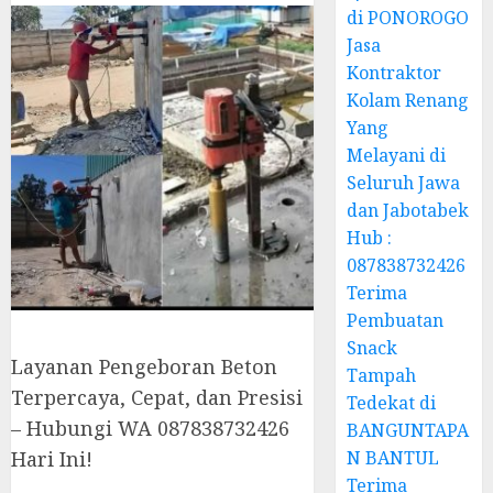
di PONOROGO
Jasa
Kontraktor
Kolam Renang
Yang
Melayani di
Seluruh Jawa
dan Jabotabek
Hub :
087838732426
Terima
Pembuatan
Snack
Layanan Pengeboran Beton
Tampah
Terpercaya, Cepat, dan Presisi
Tedekat di
– Hubungi WA 087838732426
BANGUNTAPA
N BANTUL
Hari Ini!
Terima