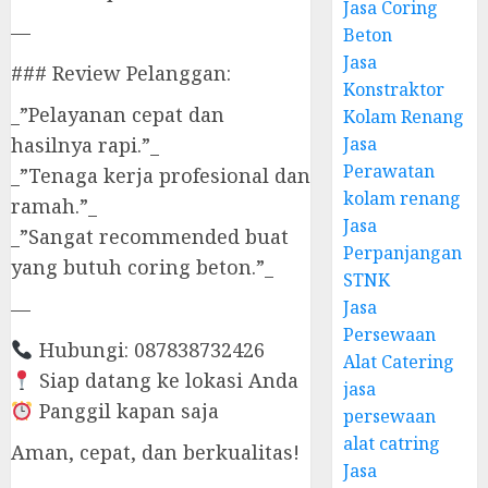
Jasa Coring
—
Beton
Jasa
### Review Pelanggan:
Konstraktor
_”Pelayanan cepat dan
Kolam Renang
Jasa
hasilnya rapi.”_
Perawatan
_”Tenaga kerja profesional dan
kolam renang
ramah.”_
Jasa
_”Sangat recommended buat
Perpanjangan
yang butuh coring beton.”_
STNK
Jasa
—
Persewaan
Hubungi: 087838732426
Alat Catering
Siap datang ke lokasi Anda
jasa
Panggil kapan saja
persewaan
alat catring
Aman, cepat, dan berkualitas!
Jasa