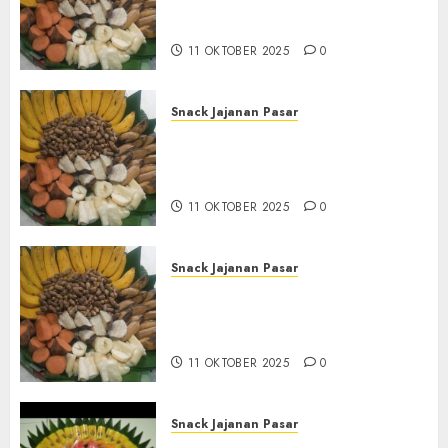
Tampah Tedekat di
BANGUNTAPAN BANTUL
11 OKTOBER 2025
0
Snack Jajanan Pasar
Terima Pesanan Snack
Tampah Tedekat di SANDEN
BANTUL
11 OKTOBER 2025
0
Snack Jajanan Pasar
Terima Pembuatan Snack
Tampah Telengkap di
KASIHAN BANTUL
11 OKTOBER 2025
0
Snack Jajanan Pasar