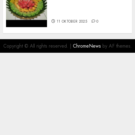
Terima Pesanan Snack
Tampah Telengkap di
PAJANGAN BANTUL
11 OKTOBER 2025
0
Copyright © All rights reserved.
|
ChromeNews
by AF themes.