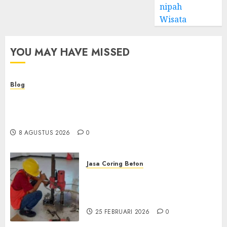
nipah
Wisata
YOU MAY HAVE MISSED
Blog
Kemenkes Siapkan 40 Robot Bedah, Layanan
Operasi Ginekologi Presisi Kian Bisa Diakses
Masyarakat
8 AGUSTUS 2026
0
Jasa Coring Beton
Jasa Coring Beton
Terdekat|Termurah|Presisi|Pro
di PONOROGO
25 FEBRUARI 2026
0