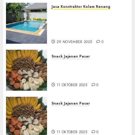
Jasa Konstraktor Kolam Renang
Jasa Kontraktor Kolam
Renang Yang Melayani di
Seluruh Jawa dan Jabotabek
Hub : 087838732426
29 NOVEMBER 2025
0
Snack Jajanan Pasar
Terima Pembuatan Snack
Tampah Tedekat di
BANGUNTAPAN BANTUL
11 OKTOBER 2025
0
Snack Jajanan Pasar
Terima Pesanan Snack
Tampah Tedekat di SANDEN
BANTUL
11 OKTOBER 2025
0