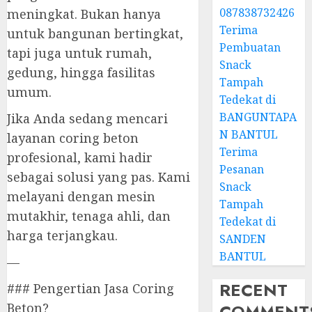
087838732426
meningkat. Bukan hanya
Terima
untuk bangunan bertingkat,
Pembuatan
tapi juga untuk rumah,
Snack
gedung, hingga fasilitas
Tampah
umum.
Tedekat di
BANGUNTAPA
Jika Anda sedang mencari
N BANTUL
layanan coring beton
Terima
profesional, kami hadir
Pesanan
sebagai solusi yang pas. Kami
Snack
melayani dengan mesin
Tampah
mutakhir, tenaga ahli, dan
Tedekat di
harga terjangkau.
SANDEN
BANTUL
—
RECENT
### Pengertian Jasa Coring
COMMENT
Beton?