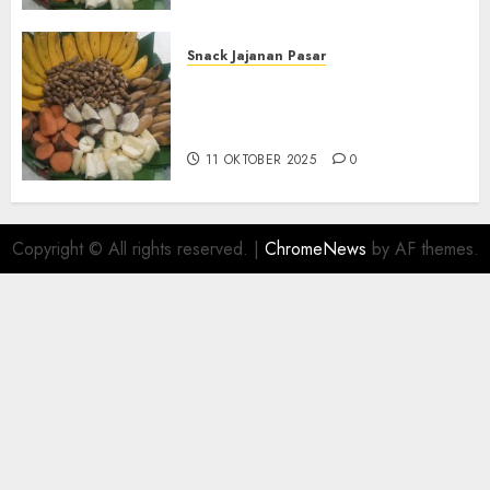
Snack Jajanan Pasar
Terima Pembuatan Snack
Tampah Telengkap di
KASIHAN BANTUL
11 OKTOBER 2025
0
Copyright © All rights reserved.
|
ChromeNews
by AF themes.