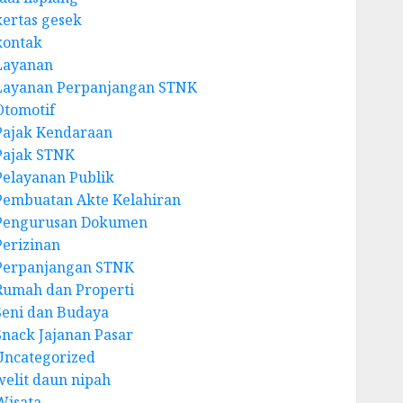
kertas gesek
kontak
Layanan
Layanan Perpanjangan STNK
Otomotif
Pajak Kendaraan
Pajak STNK
Pelayanan Publik
Pembuatan Akte Kelahiran
Pengurusan Dokumen
Perizinan
Perpanjangan STNK
Rumah dan Properti
Seni dan Budaya
Snack Jajanan Pasar
Uncategorized
welit daun nipah
Wisata