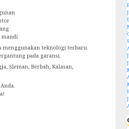
ngunan
ntor
dang
r mandi
an menggunakan teknologi terbaru.
bergantung pada garansi.
J
gja, Sleman, Berbah, Kalasan,
 Anda.
a!