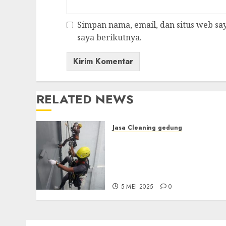
Simpan nama, email, dan situs web s
saya berikutnya.
RELATED NEWS
Jasa Cleaning gedung
Terima Jasa Cleaning,
Pemasangan, Perawatan,
Konstruksi, Waterprofing
Terdekat di Jogja
5 MEI 2025
0