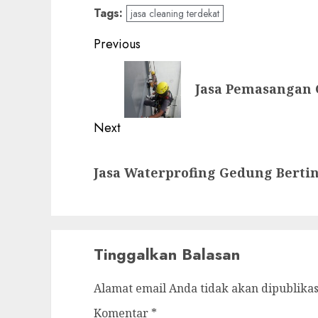
Tags:
jasa cleaning terdekat
Post
Previous
navigation
Previous
Jasa Pemasangan
post:
Next
Next
Jasa Waterprofing Gedung Bert
post:
Tinggalkan Balasan
Alamat email Anda tidak akan dipublikas
Komentar
*