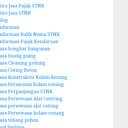
Biro Jasa Pajak STNK
Biro Jasa STNK
Blog
Informasi
Informasi Balik Nama STNK
Informasi Pajak Kendaraan
Jasa bongkar bangunan
Jasa buang puing
Jasa Cleaning gedung
Jasa Coring Beton
Jasa Konstraktor Kolam Renang
Jasa Perawatan kolam renang
Jasa Perpanjangan STNK
Jasa Persewaan Alat Catering
jasa persewaan alat catring
Jasa Persewaan kolam renang
Jasa tebang pohon
ual lisplang