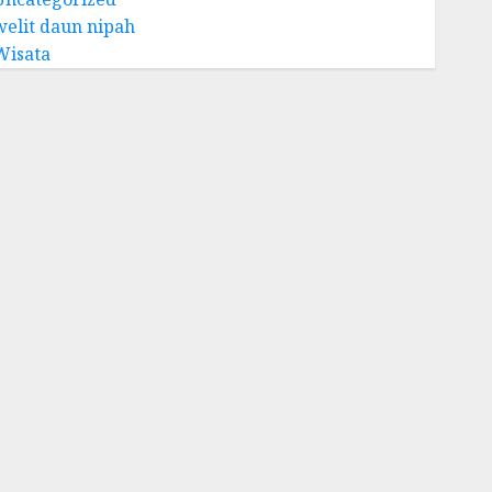
welit daun nipah
Wisata