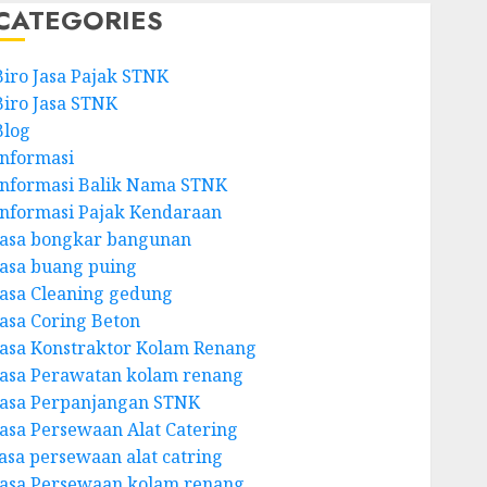
CATEGORIES
Biro Jasa Pajak STNK
Biro Jasa STNK
Blog
Informasi
Informasi Balik Nama STNK
Informasi Pajak Kendaraan
Jasa bongkar bangunan
Jasa buang puing
Jasa Cleaning gedung
Jasa Coring Beton
Jasa Konstraktor Kolam Renang
Jasa Perawatan kolam renang
Jasa Perpanjangan STNK
Jasa Persewaan Alat Catering
jasa persewaan alat catring
Jasa Persewaan kolam renang