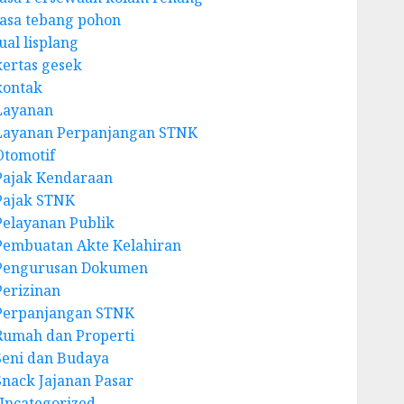
Jasa tebang pohon
ual lisplang
kertas gesek
kontak
Layanan
Layanan Perpanjangan STNK
Otomotif
Pajak Kendaraan
Pajak STNK
Pelayanan Publik
Pembuatan Akte Kelahiran
Pengurusan Dokumen
Perizinan
Perpanjangan STNK
Rumah dan Properti
Seni dan Budaya
Snack Jajanan Pasar
Uncategorized