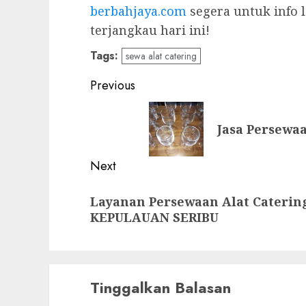
berbahjaya.com
segera untuk info l
terjangkau hari ini!
Tags:
sewa alat catering
Post
Previous
navigation
Previous
Jasa Persewaa
post:
Next
Next
Layanan Persewaan Alat Caterin
post:
KEPULAUAN SERIBU
Tinggalkan Balasan