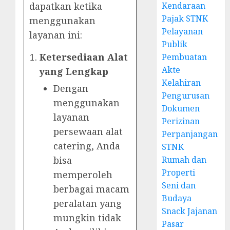
dapatkan ketika
Kendaraan
Pajak STNK
menggunakan
Pelayanan
layanan ini:
Publik
Ketersediaan Alat
Pembuatan
Akte
yang Lengkap
Kelahiran
Dengan
Pengurusan
menggunakan
Dokumen
layanan
Perizinan
persewaan alat
Perpanjangan
catering, Anda
STNK
bisa
Rumah dan
Properti
memperoleh
Seni dan
berbagai macam
Budaya
peralatan yang
Snack Jajanan
mungkin tidak
Pasar