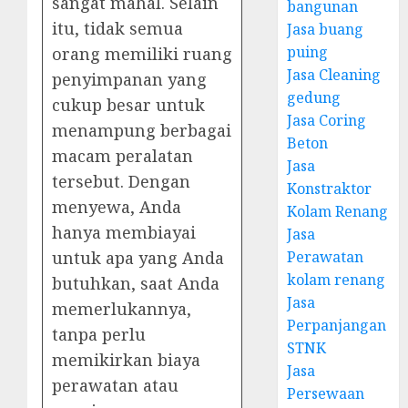
sangat mahal. Selain
bangunan
itu, tidak semua
Jasa buang
puing
orang memiliki ruang
Jasa Cleaning
penyimpanan yang
gedung
cukup besar untuk
Jasa Coring
menampung berbagai
Beton
macam peralatan
Jasa
tersebut. Dengan
Konstraktor
menyewa, Anda
Kolam Renang
hanya membiayai
Jasa
untuk apa yang Anda
Perawatan
kolam renang
butuhkan, saat Anda
Jasa
memerlukannya,
Perpanjangan
tanpa perlu
STNK
memikirkan biaya
Jasa
perawatan atau
Persewaan