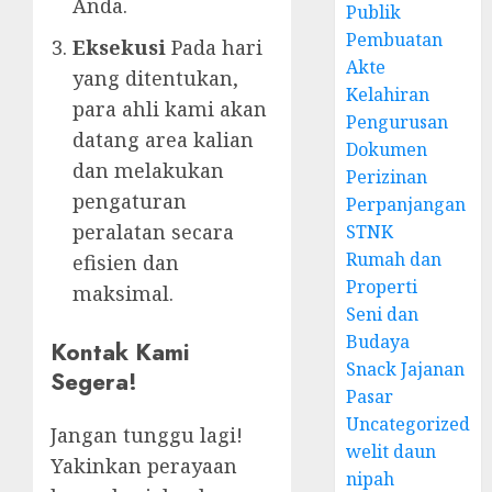
Anda.
Publik
Pembuatan
Eksekusi
Pada hari
Akte
yang ditentukan,
Kelahiran
para ahli kami akan
Pengurusan
datang area kalian
Dokumen
dan melakukan
Perizinan
pengaturan
Perpanjangan
peralatan secara
STNK
Rumah dan
efisien dan
Properti
maksimal.
Seni dan
Budaya
Kontak Kami
Snack Jajanan
Segera!
Pasar
Uncategorized
Jangan tunggu lagi!
welit daun
Yakinkan perayaan
nipah