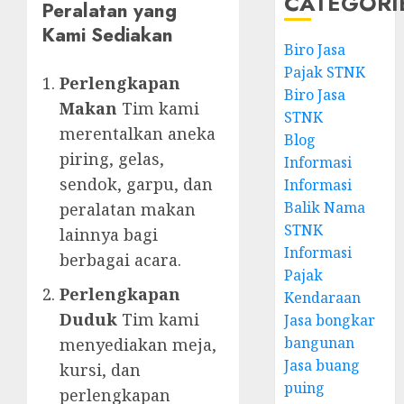
CATEGORI
Peralatan yang
Kami Sediakan
Biro Jasa
Pajak STNK
Perlengkapan
Biro Jasa
Makan
Tim kami
STNK
merentalkan aneka
Blog
piring, gelas,
Informasi
sendok, garpu, dan
Informasi
Balik Nama
peralatan makan
STNK
lainnya bagi
Informasi
berbagai acara.
Pajak
Perlengkapan
Kendaraan
Duduk
Tim kami
Jasa bongkar
bangunan
menyediakan meja,
Jasa buang
kursi, dan
puing
perlengkapan