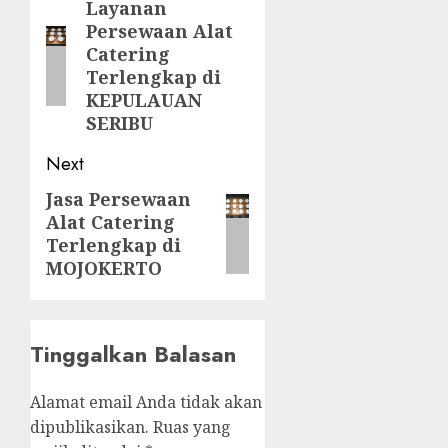
navigation
Layanan
Previous
Persewaan Alat
post:
Catering
Terlengkap di
KEPULAUAN
SERIBU
Next
Jasa Persewaan
Next
Alat Catering
post:
Terlengkap di
MOJOKERTO
Tinggalkan Balasan
Alamat email Anda tidak akan
dipublikasikan.
Ruas yang