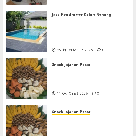
Jasa Konstraktor Kolam Renang
Jasa Kontraktor Kolam
Renang Yang Melayani di
Seluruh Jawa dan Jabotabek
Hub : 087838732426
29 NOVEMBER 2025
0
Snack Jajanan Pasar
Terima Pembuatan Snack
Tampah Tedekat di
BANGUNTAPAN BANTUL
11 OKTOBER 2025
0
Snack Jajanan Pasar
Terima Pesanan Snack
Tampah Tedekat di SANDEN
BANTUL