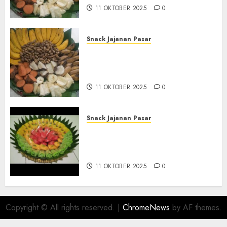
11 OKTOBER 2025
0
Snack Jajanan Pasar
Terima Pembuatan Snack
Tampah Telengkap di
KASIHAN BANTUL
11 OKTOBER 2025
0
Snack Jajanan Pasar
Terima Pesanan Snack
Tampah Telengkap di
PAJANGAN BANTUL
11 OKTOBER 2025
0
Copyright © All rights reserved.
|
ChromeNews
by AF themes.