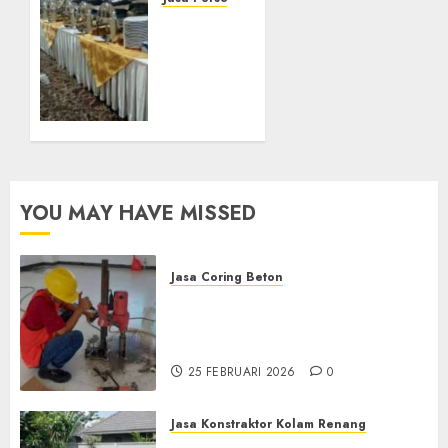
087838732426
Jasa
Persewaan
11
Alat
JANUARI
Catering
2025
di
0
Semarang
087838732426
14
YOU MAY HAVE MISSED
OKTOBER
2024
0
Jasa Coring Beton
Jasa Coring Beton
Terdekat|Termurah|Presisi|Pro
di PONOROGO
25 FEBRUARI 2026
0
Jasa Konstraktor Kolam Renang