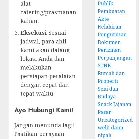
alat
Publik
Pembuatan
catering/prasmanan
Akte
kalian.
Kelahiran
Eksekusi
Sesuai
Pengurusan
jadwal, para ahli
Dokumen
kami akan datang
Perizinan
Perpanjangan
lokasi Anda dan
STNK
melakukan
Rumah dan
persiapan peralatan
Properti
dengan cepat dan
Seni dan
tepat waktu.
Budaya
Snack Jajanan
Ayo Hubungi Kami!
Pasar
Uncategorized
Jangan menunda lagi!
welit daun
Pastikan perayaan
nipah