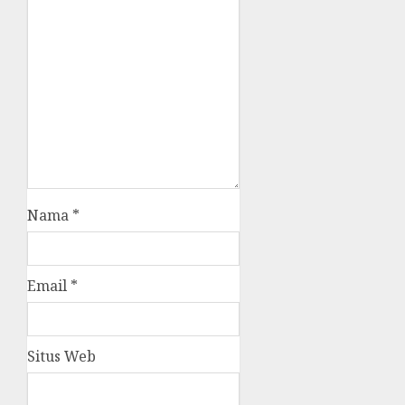
Nama
*
Email
*
Situs Web