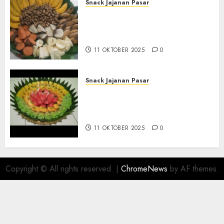
Snack Jajanan Pasar
Terima Pembuatan Snack
Tampah Telengkap di
KASIHAN BANTUL
11 OKTOBER 2025
0
Snack Jajanan Pasar
Terima Pesanan Snack
Tampah Telengkap di
PAJANGAN BANTUL
11 OKTOBER 2025
0
Copyright © All rights reserved.
|
ChromeNews
by AF themes.