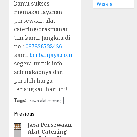
kamu sukses
Wisata
memakai layanan
persewaan alat
catering/prasmanan
tim kami. Jangkau di
no :
087838732426
kami
berbahjaya.com
segera untuk info
selengkapnya dan
peroleh harga
terjangkau hari ini!
Tags:
sewa alat catering
Post
Previous
navigation
Jasa Persewaan
Previous
Alat Catering
post: