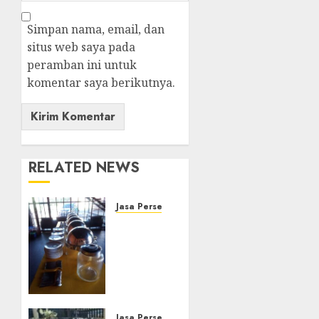
Simpan nama, email, dan
situs web saya pada
peramban ini untuk
komentar saya berikutnya.
RELATED NEWS
Jasa Persewaan Alat Catering
Jasa
Persewaan
Alat
Catering
Terlengkap
di
Semarang
Jasa Persewaan Alat Catering