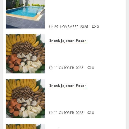
Jasa Kontraktor Kolam
Renang Yang Melayani di
Seluruh Jawa dan Jabotabek
Hub : 087838732426
29 NOVEMBER 2025
0
Snack Jajanan Pasar
Terima Pembuatan Snack
Tampah Tedekat di
BANGUNTAPAN BANTUL
11 OKTOBER 2025
0
Snack Jajanan Pasar
Terima Pesanan Snack
Tampah Tedekat di SANDEN
BANTUL
11 OKTOBER 2025
0