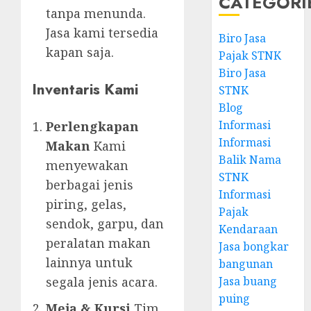
CATEGORI
tanpa menunda.
Jasa kami tersedia
Biro Jasa
kapan saja.
Pajak STNK
Biro Jasa
Inventaris Kami
STNK
Blog
Informasi
Perlengkapan
Informasi
Makan
Kami
Balik Nama
menyewakan
STNK
berbagai jenis
Informasi
piring, gelas,
Pajak
sendok, garpu, dan
Kendaraan
peralatan makan
Jasa bongkar
lainnya untuk
bangunan
Jasa buang
segala jenis acara.
puing
Meja & Kursi
Tim