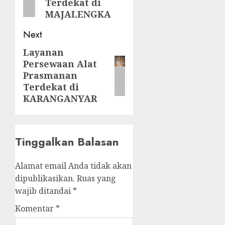
Terdekat di
MAJALENGKA
Next
Layanan
Next
Persewaan Alat
post:
Prasmanan
Terdekat di
KARANGANYAR
Tinggalkan Balasan
Alamat email Anda tidak akan
dipublikasikan.
Ruas yang
wajib ditandai
*
Komentar
*