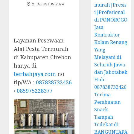
21 AGUSTUS 2024
murah|Presis
i|Profesional
di PONOROGO
Jasa
Kontraktor
Layanan Pesewaan
Kolam Renang
Alat Pesta Termurah
Yang
di Kabupaten Cirebon
Melayani di
Seluruh Jawa
hanya di
dan Jabotabek
berbahjaya.com
no
Hub :
tlp/WA :
087838732426
087838732426
/
085975228377
Terima
Pembuatan
Snack
Tampah
Tedekat di
BANGUNTAPA