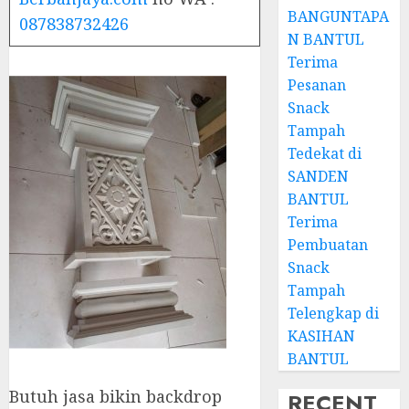
BANGUNTAPA
087838732426
N BANTUL
Terima
Pesanan
Snack
Tampah
Tedekat di
SANDEN
BANTUL
Terima
Pembuatan
Snack
Tampah
Telengkap di
KASIHAN
BANTUL
Butuh jasa bikin backdrop
RECENT