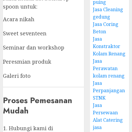
puing
spoon untuk:
Jasa Cleaning
gedung
Acara nikah
Jasa Coring
Beton
Sweet seventeen
Jasa
Konstraktor
Seminar dan workshop
Kolam Renang
Jasa
Peresmian produk
Perawatan
Galeri foto
kolam renang
Jasa
Perpanjangan
STNK
Proses Pemesanan
Jasa
Mudah
Persewaan
Alat Catering
jasa
Hubungi kami di