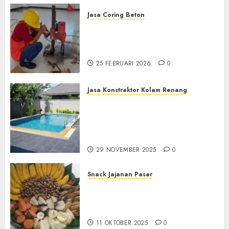
Jasa Coring Beton
Jasa Coring Beton
Terdekat|Termurah|Presisi|Pro
di PONOROGO
25 FEBRUARI 2026
0
Jasa Konstraktor Kolam Renang
Jasa Kontraktor Kolam
Renang Yang Melayani di
Seluruh Jawa dan Jabotabek
Hub : 087838732426
29 NOVEMBER 2025
0
Snack Jajanan Pasar
Terima Pembuatan Snack
Tampah Tedekat di
BANGUNTAPAN BANTUL
11 OKTOBER 2025
0