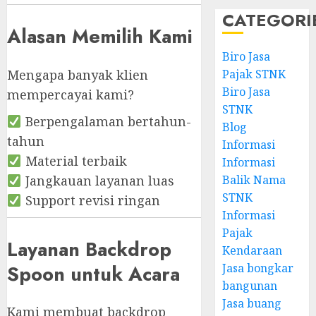
CATEGORI
Alasan Memilih Kami
Biro Jasa
Mengapa banyak klien
Pajak STNK
Biro Jasa
mempercayai kami?
STNK
Berpengalaman bertahun-
Blog
tahun
Informasi
Material terbaik
Informasi
Jangkauan layanan luas
Balik Nama
STNK
Support revisi ringan
Informasi
Pajak
Layanan Backdrop
Kendaraan
Spoon untuk Acara
Jasa bongkar
bangunan
Jasa buang
Kami membuat backdrop