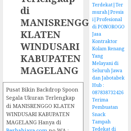
Terdekat|Ter
di
murah|Presis
MANISRENGGO
i|Profesional
di PONOROGO
KLATEN
Jasa
Kontraktor
WINDUSARI
Kolam Renang
KABUPATEN
Yang
Melayani di
MAGELANG
Seluruh Jawa
dan Jabotabek
Hub :
Pusat Bikin Backdrop Spoon
087838732426
Segala Ukuran Terlengkap
Terima
di MANISRENGGO KLATEN
Pembuatan
WINDUSARI KABUPATEN
Snack
Tampah
MAGELANG Hanya di
Tedekat di
Berbahjaya.com
no WA :