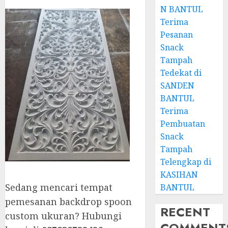
N BANTUL
Terima
Pesanan
Snack
Tampah
Tedekat di
SANDEN
BANTUL
Terima
Pembuatan
Snack
Tampah
Telengkap di
KASIHAN
Sedang mencari tempat
BANTUL
pemesanan backdrop spoon
RECENT
custom ukuran? Hubungi
COMMENT