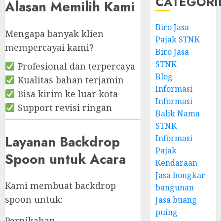
CATEGORI
Alasan Memilih Kami
Biro Jasa
Mengapa banyak klien
Pajak STNK
mempercayai kami?
Biro Jasa
STNK
Profesional dan terpercaya
Blog
Kualitas bahan terjamin
Informasi
Bisa kirim ke luar kota
Informasi
Support revisi ringan
Balik Nama
STNK
Layanan Backdrop
Informasi
Pajak
Spoon untuk Acara
Kendaraan
Jasa bongkar
Kami membuat backdrop
bangunan
spoon untuk:
Jasa buang
puing
Pernikahan