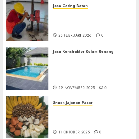
Jasa Coring Beton
Jasa Coring Beton
Terdekat|Termurah|Presisi|Pro
di PONOROGO
25 FEBRUARI 2026
0
Jasa Konstraktor Kolam Renang
Jasa Kontraktor Kolam
Renang Yang Melayani di
Seluruh Jawa dan Jabotabek
Hub : 087838732426
29 NOVEMBER 2025
0
Snack Jajanan Pasar
Terima Pembuatan Snack
Tampah Tedekat di
BANGUNTAPAN BANTUL
11 OKTOBER 2025
0