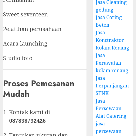
Jasa Cleaning
gedung
Sweet seventeen
Jasa Coring
Beton
Pelatihan perusahaan
Jasa
Konstraktor
Acara launching
Kolam Renang
Jasa
Studio foto
Perawatan
kolam renang
Jasa
Proses Pemesanan
Perpanjangan
Mudah
STNK
Jasa
Persewaan
Kontak kami di
Alat Catering
087838732426
jasa
persewaan
Tentukan ukuran dan