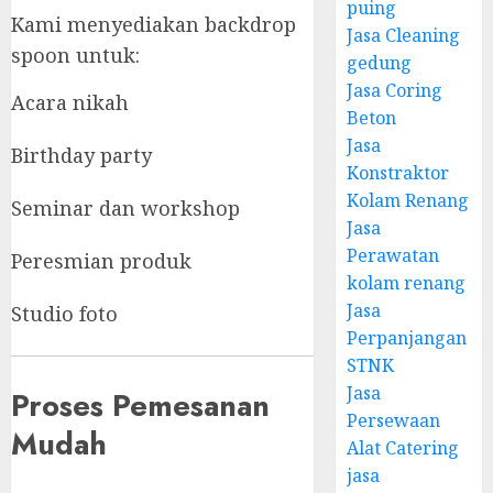
puing
Kami menyediakan backdrop
Jasa Cleaning
spoon untuk:
gedung
Jasa Coring
Acara nikah
Beton
Jasa
Birthday party
Konstraktor
Kolam Renang
Seminar dan workshop
Jasa
Perawatan
Peresmian produk
kolam renang
Jasa
Studio foto
Perpanjangan
STNK
Jasa
Proses Pemesanan
Persewaan
Mudah
Alat Catering
jasa