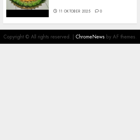
PAJANGAN BANTUL
11 OKTOBER 2025
0
Copyright © All rights reserved.
|
ChromeNews
by AF themes.