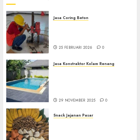
Jasa Coring Beton
Jasa Coring Beton
Terdekat|Termurah|Presisi|Pro
di PONOROGO
25 FEBRUARI 2026
0
Jasa Konstraktor Kolam Renang
Jasa Kontraktor Kolam
Renang Yang Melayani di
Seluruh Jawa dan Jabotabek
Hub : 087838732426
29 NOVEMBER 2025
0
Snack Jajanan Pasar
Terima Pembuatan Snack
Tampah Tedekat di
BANGUNTAPAN BANTUL