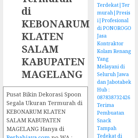
Terdekat|Ter
di
murah|Presis
KEBONARUM
i|Profesional
di PONOROGO
KLATEN
Jasa
Kontraktor
SALAM
Kolam Renang
KABUPATEN
Yang
Melayani di
MAGELANG
Seluruh Jawa
dan Jabotabek
Hub :
Pusat Bikin Dekorasi Spoon
087838732426
Segala Ukuran Termurah di
Terima
KEBONARUM KLATEN
Pembuatan
SALAM KABUPATEN
Snack
Tampah
MAGELANG Hanya di
Tedekat di
Berbahjaya.com
no WA :