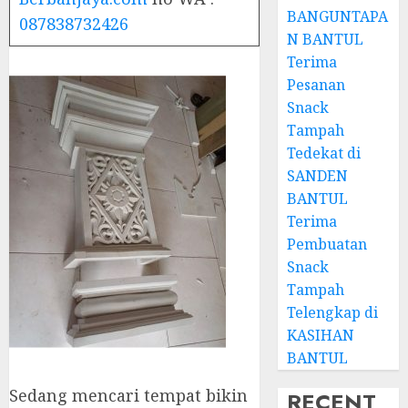
BANGUNTAPA
087838732426
N BANTUL
Terima
Pesanan
Snack
Tampah
Tedekat di
SANDEN
BANTUL
Terima
Pembuatan
Snack
Tampah
Telengkap di
KASIHAN
BANTUL
Sedang mencari tempat bikin
RECENT