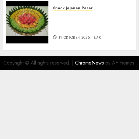
Snack Jajanan Pasar
Terima Pesanan Snack
Tampah Telengkap di
PAJANGAN BANTUL
11 OKTOBER 2025
0
Copyright © All rights reserved.
|
ChromeNews
by AF themes.