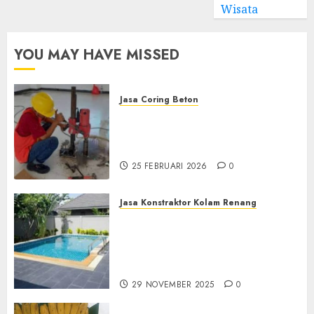
Wisata
YOU MAY HAVE MISSED
Jasa Coring Beton
Jasa Coring Beton
Terdekat|Termurah|Presisi|Pro
di PONOROGO
25 FEBRUARI 2026
0
Jasa Konstraktor Kolam Renang
Jasa Kontraktor Kolam
Renang Yang Melayani di
Seluruh Jawa dan Jabotabek
Hub : 087838732426
29 NOVEMBER 2025
0