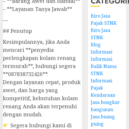
CATEGORI
– **Barang Awet dan Handal**
– **Layanan Tanya Jawab**
Biro Jasa
—
Pajak STNK
Biro Jasa
## Penutup
STNK
Kesimpulannya, jika Anda
Blog
mencari **penyedia
Informasi
perlengkapan kolam renang
Informasi
termurah**, hubungi segera
Balik Nama
STNK
**087838732426**.
Informasi
Dengan layanan cepat, produk
Pajak
awet, dan harga yang
Kendaraan
kompetitif, kebutuhan kolam
Jasa bongkar
renang Anda akan terpenuhi
bangunan
dengan mudah.
Jasa buang
puing
Segera hubungi kami di