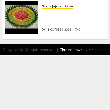
Snack Jajanan Pasar
Terima Pesanan Snack
Tampah Telengkap di
PAJANGAN BANTUL
11 OKTOBER 2025
0
Copyright © All rights reserved.
|
ChromeNews
by AF themes.