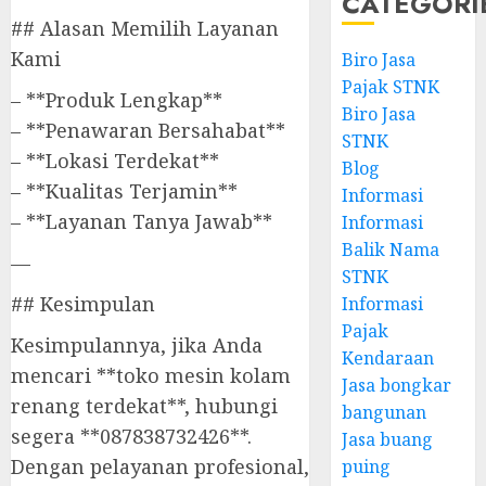
CATEGORI
## Alasan Memilih Layanan
Kami
Biro Jasa
Pajak STNK
– **Produk Lengkap**
Biro Jasa
– **Penawaran Bersahabat**
STNK
– **Lokasi Terdekat**
Blog
– **Kualitas Terjamin**
Informasi
– **Layanan Tanya Jawab**
Informasi
Balik Nama
—
STNK
## Kesimpulan
Informasi
Pajak
Kesimpulannya, jika Anda
Kendaraan
mencari **toko mesin kolam
Jasa bongkar
renang terdekat**, hubungi
bangunan
segera **087838732426**.
Jasa buang
Dengan pelayanan profesional,
puing