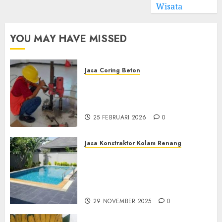
Wisata
YOU MAY HAVE MISSED
Jasa Coring Beton
Jasa Coring Beton
Terdekat|Termurah|Presisi|Pro
di PONOROGO
25 FEBRUARI 2026
0
Jasa Konstraktor Kolam Renang
Jasa Kontraktor Kolam
Renang Yang Melayani di
Seluruh Jawa dan Jabotabek
Hub : 087838732426
29 NOVEMBER 2025
0