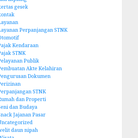
kertas gesek
kontak
Layanan
Layanan Perpanjangan STNK
Otomotif
Pajak Kendaraan
Pajak STNK
Pelayanan Publik
Pembuatan Akte Kelahiran
Pengurusan Dokumen
Perizinan
Perpanjangan STNK
Rumah dan Properti
Seni dan Budaya
Snack Jajanan Pasar
Uncategorized
welit daun nipah
Wisata