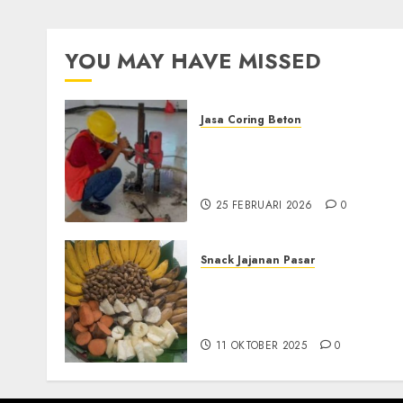
YOU MAY HAVE MISSED
Jasa Coring Beton
Jasa Coring Beton
Terdekat|Termurah|Presis
di PONOROGO
25 FEBRUARI 2026
0
Snack Jajanan Pasar
Terima Pesanan Snack
Tampah Tedekat di
SANDEN BANTUL
11 OKTOBER 2025
0