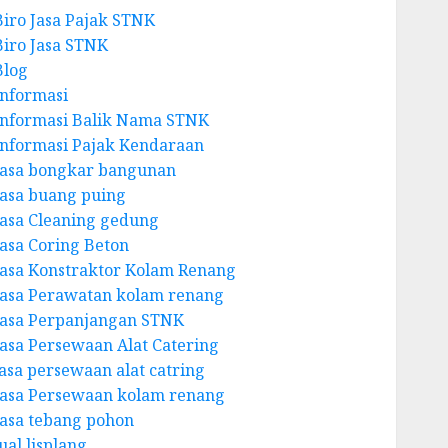
Biro Jasa Pajak STNK
Biro Jasa STNK
Blog
Informasi
Informasi Balik Nama STNK
Informasi Pajak Kendaraan
Jasa bongkar bangunan
Jasa buang puing
Jasa Cleaning gedung
Jasa Coring Beton
Jasa Konstraktor Kolam Renang
Jasa Perawatan kolam renang
Jasa Perpanjangan STNK
Jasa Persewaan Alat Catering
jasa persewaan alat catring
Jasa Persewaan kolam renang
Jasa tebang pohon
ual lisplang