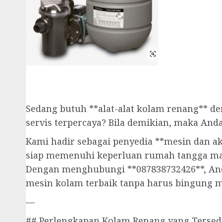
Sedang butuh **alat-alat kolam renang** de
servis terpercaya? Bila demikian, maka Anda
Kami hadir sebagai penyedia **mesin dan a
siap memenuhi keperluan rumah tangga ma
Dengan menghubungi **087838732426**, And
mesin kolam terbaik tanpa harus bingung me
—
## Perlengkapan Kolam Renang yang Tersed