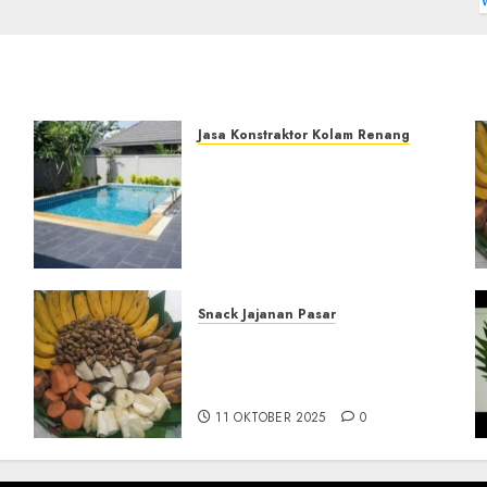
Jasa Konstraktor Kolam Renang
Jasa Kontraktor Kolam
Renang Yang Melayani di
i|Profesional
Seluruh Jawa dan
Jabotabek Hub :
087838732426
29 NOVEMBER 2025
0
Snack Jajanan Pasar
Terima Pembuatan Snack
Tampah Telengkap di
KASIHAN BANTUL
11 OKTOBER 2025
0