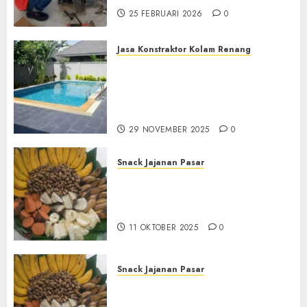
25 FEBRUARI 2026
0
Jasa Konstraktor Kolam Renang
Jasa Kontraktor Kolam
Renang Yang Melayani di
Seluruh Jawa dan Jabotabek
Hub : 087838732426
29 NOVEMBER 2025
0
Snack Jajanan Pasar
Terima Pembuatan Snack
Tampah Tedekat di
BANGUNTAPAN BANTUL
11 OKTOBER 2025
0
Snack Jajanan Pasar
Terima Pesanan Snack
Tampah Tedekat di SANDEN