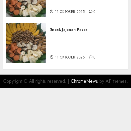
BANTUL
11 OKTOBER 2025
0
Snack Jajanan Pasar
Terima Pembuatan Snack
Tampah Telengkap di
KASIHAN BANTUL
11 OKTOBER 2025
0
Copyright © All rights reserved.
|
ChromeNews
by AF themes.