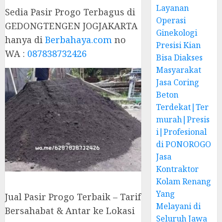
Layanan
Sedia Pasir Progo Terbagus di
Operasi
GEDONGTENGEN JOGJAKARTA
Ginekologi
hanya di
Berbahaya.com
no
Presisi Kian
WA :
087838732426
Bisa Diakses
Masyarakat
Jasa Coring
Beton
Terdekat|Ter
murah|Presis
i|Profesional
di PONOROGO
Jasa
Kontraktor
Kolam Renang
Yang
Jual Pasir Progo Terbaik – Tarif
Melayani di
Bersahabat & Antar ke Lokasi
Seluruh Jawa