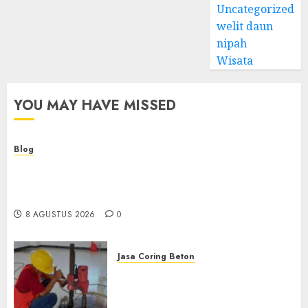
Uncategorized
welit daun
nipah
Wisata
YOU MAY HAVE MISSED
Blog
Kemenkes Siapkan 40 Robot Bedah, Layanan
Operasi Ginekologi Presisi Kian Bisa Diakses
Masyarakat
8 AGUSTUS 2026
0
Jasa Coring Beton
Jasa Coring Beton
Terdekat|Termurah|Presisi|Pro
di PONOROGO