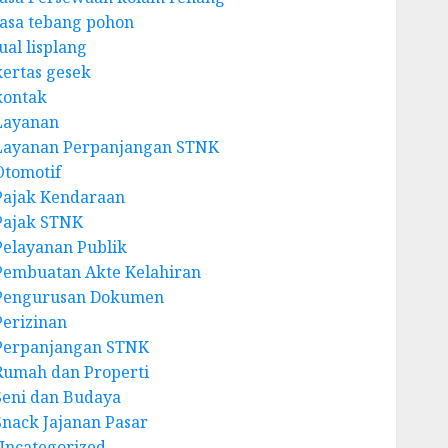
Jasa tebang pohon
ual lisplang
kertas gesek
kontak
Layanan
Layanan Perpanjangan STNK
Otomotif
Pajak Kendaraan
Pajak STNK
Pelayanan Publik
Pembuatan Akte Kelahiran
Pengurusan Dokumen
Perizinan
Perpanjangan STNK
Rumah dan Properti
Seni dan Budaya
Snack Jajanan Pasar
Uncategorized