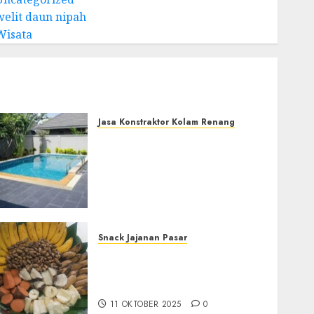
welit daun nipah
Wisata
Jasa Konstraktor Kolam Renang
Jasa Kontraktor Kolam
Renang Yang Melayani di
ofesional
Seluruh Jawa dan
Jabotabek Hub :
087838732426
29 NOVEMBER 2025
0
Snack Jajanan Pasar
Terima Pembuatan Snack
Tampah Telengkap di
KASIHAN BANTUL
11 OKTOBER 2025
0