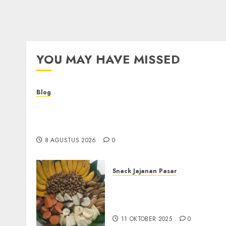
YOU MAY HAVE MISSED
Blog
Kemenkes Siapkan 40 Robot Bedah, Layanan
Operasi Ginekologi Presisi Kian Bisa Diakses
Masyarakat
8 AGUSTUS 2026
0
Snack Jajanan Pasar
Terima Pembuatan Snack
Tampah Tedekat di
BANGUNTAPAN BANTUL
11 OKTOBER 2025
0