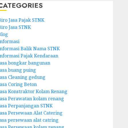
CATEGORIES
Biro Jasa Pajak STNK
Biro Jasa STNK
Blog
Informasi
Informasi Balik Nama STNK
Informasi Pajak Kendaraan
Jasa bongkar bangunan
Jasa buang puing
Jasa Cleaning gedung
Jasa Coring Beton
Jasa Konstraktor Kolam Renang
Jasa Perawatan kolam renang
Jasa Perpanjangan STNK
Jasa Persewaan Alat Catering
jasa persewaan alat catring
Jasa Persewaan kolam renang