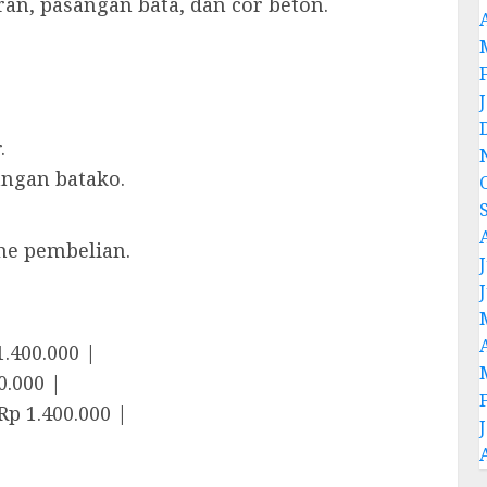
ran, pasangan bata, dan cor beton.
.
angan batako.
me pembelian.
J
1.400.000 |
0.000 |
Rp 1.400.000 |