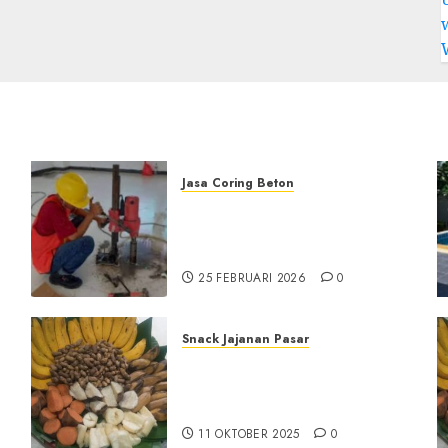
Jasa Coring Beton
Jasa Coring Beton
Terdekat|Termurah|Presisi|Pr
di PONOROGO
25 FEBRUARI 2026
0
Snack Jajanan Pasar
Terima Pesanan Snack
Tampah Tedekat di
SANDEN BANTUL
11 OKTOBER 2025
0