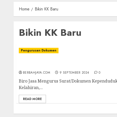
Home
Bikin KK Baru
Bikin KK Baru
Pengurusan Dokumen
Biro Jasa Mengurus Surat/Dokumen Kependud
dll) di Kulonprogo 087838732426
BERBAHJAYA.COM
9 SEPTEMBER 2024
0
Biro Jasa Mengurus Surat/Dokumen Kependuduka
Kelahiran,...
READ MORE