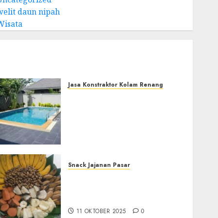
welit daun nipah
Wisata
Jasa Konstraktor Kolam Renang
Jasa Kontraktor Kolam
Renang Yang Melayani di
ofesional
Seluruh Jawa dan
Jabotabek Hub :
087838732426
29 NOVEMBER 2025
0
Snack Jajanan Pasar
Terima Pembuatan Snack
Tampah Telengkap di
KASIHAN BANTUL
11 OKTOBER 2025
0