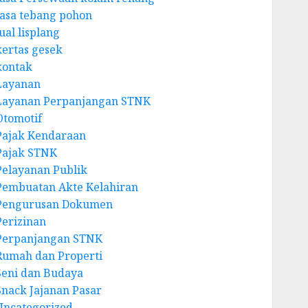
Jasa tebang pohon
ual lisplang
kertas gesek
kontak
Layanan
Layanan Perpanjangan STNK
Otomotif
Pajak Kendaraan
Pajak STNK
Pelayanan Publik
Pembuatan Akte Kelahiran
Pengurusan Dokumen
Perizinan
Perpanjangan STNK
Rumah dan Properti
Seni dan Budaya
Snack Jajanan Pasar
Uncategorized