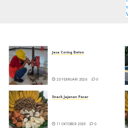
Jasa Coring Beton
Jasa Coring Beton
Terdekat|Termurah|Presisi|Pr
di PONOROGO
25 FEBRUARI 2026
0
Snack Jajanan Pasar
Terima Pesanan Snack
Tampah Tedekat di
SANDEN BANTUL
11 OKTOBER 2025
0