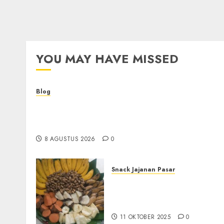
YOU MAY HAVE MISSED
Blog
Kemenkes Siapkan 40 Robot Bedah, Layanan
Operasi Ginekologi Presisi Kian Bisa Diakses
Masyarakat
8 AGUSTUS 2026
0
Snack Jajanan Pasar
Terima Pembuatan Snack
Tampah Tedekat di
BANGUNTAPAN BANTUL
11 OKTOBER 2025
0