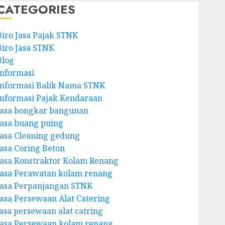
CATEGORIES
Biro Jasa Pajak STNK
Biro Jasa STNK
Blog
Informasi
Informasi Balik Nama STNK
Informasi Pajak Kendaraan
Jasa bongkar bangunan
Jasa buang puing
Jasa Cleaning gedung
Jasa Coring Beton
Jasa Konstraktor Kolam Renang
Jasa Perawatan kolam renang
Jasa Perpanjangan STNK
Jasa Persewaan Alat Catering
jasa persewaan alat catring
Jasa Persewaan kolam renang