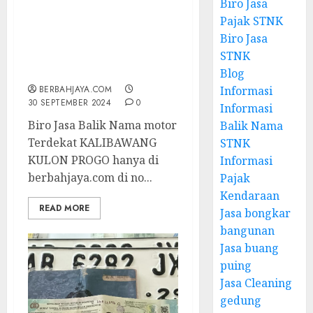
Biro Jasa
Pajak STNK
Biro Jasa Balik Nama
Biro Jasa
motor Terdekat
KALIBAWANG KULON
STNK
PROGO
Blog
BERBAHJAYA.COM
Informasi
30 SEPTEMBER 2024
0
Informasi
Biro Jasa Balik Nama motor
Balik Nama
Terdekat KALIBAWANG
STNK
KULON PROGO hanya di
Informasi
berbahjaya.com di no...
Pajak
Kendaraan
READ MORE
Jasa bongkar
bangunan
Jasa buang
puing
Jasa Cleaning
gedung