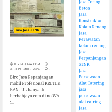
Jasa Coring
Beton
Jasa
Konstraktor
Kolam Renang
Biro Jasa STNK
Jasa
Perawatan
kolam renang
Biro Jasa Pepanjangan
Jasa
mobil Profesional
KRETEK BANTUL
Perpanjangan
STNK
BERBAHJAYA.COM
30 SEPTEMBER 2024
0
Jasa
Persewaan
Biro Jasa Pepanjangan
Alat Catering
mobil Profesional KRETEK
jasa
BANTUL hanya di
persewaan
berbahjaya.com di no WA
alat catring
:...
Jasa