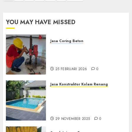
pos
YOU MAY HAVE MISSED
Jasa Coring Beton
Jasa Coring Beton
Terdekat|Termurah|Presisi|Pro
di PONOROGO
25 FEBRUARI 2026
0
Jasa Konstraktor Kolam Renang
Jasa Kontraktor Kolam
Renang Yang Melayani di
Seluruh Jawa dan Jabotabek
Hub : 087838732426
29 NOVEMBER 2025
0