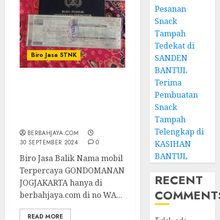
Pesanan
Snack
Tampah
Tedekat di
Biro Jasa STNK
SANDEN
BANTUL
Terima
Biro Jasa Balik Nama
Pembuatan
mobil Terpercaya
Snack
GONDOMANAN
Tampah
JOGJAKARTA
Telengkap di
BERBAHJAYA.COM
30 SEPTEMBER 2024
0
KASIHAN
BANTUL
Biro Jasa Balik Nama mobil
Terpercaya GONDOMANAN
RECENT
JOGJAKARTA hanya di
COMMENT
berbahjaya.com di no WA...
READ MORE