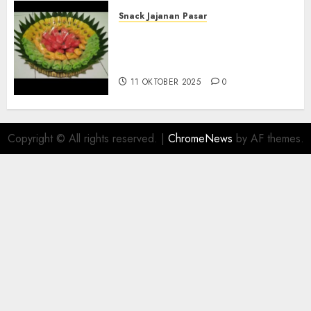
Snack Jajanan Pasar
Terima Pesanan Snack
Tampah Telengkap di
PAJANGAN BANTUL
11 OKTOBER 2025
0
Copyright © All rights reserved.
|
ChromeNews
by AF themes.