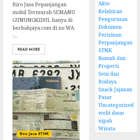
Akte
Biro Jasa Pepanjangan
Kelahiran
mobil Termurah SEMANU
Pengurusan
GUNUNGKIDUL hanya di
Dokumen
berbahjaya.com di no WA
Perizinan
:...
Perpanjangan
READ MORE
STNK
Rumah dan
Properti
Seni dan
Budaya
Snack Jajanan
Pasar
Uncategorized
welit daun
nipah
Wisata
Biro Jasa STNK