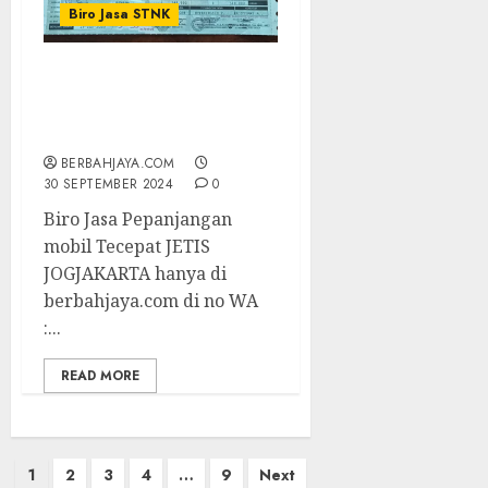
Biro Jasa STNK
Biro Jasa Pepanjangan
mobil Tecepat JETIS
JOGJAKARTA
BERBAHJAYA.COM
30 SEPTEMBER 2024
0
Biro Jasa Pepanjangan
mobil Tecepat JETIS
JOGJAKARTA hanya di
berbahjaya.com di no WA
:...
READ MORE
Paginasi
1
2
3
4
…
9
Next