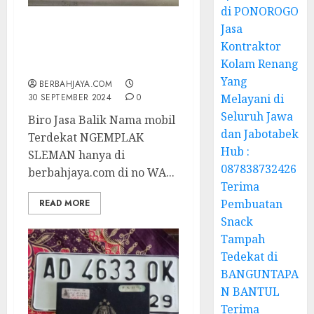
di PONOROGO
Jasa
Biro Jasa Balik Nama
Kontraktor
mobil Terdekat
Kolam Renang
NGEMPLAK SLEMAN
Yang
BERBAHJAYA.COM
30 SEPTEMBER 2024
0
Melayani di
Seluruh Jawa
Biro Jasa Balik Nama mobil
dan Jabotabek
Terdekat NGEMPLAK
Hub :
SLEMAN hanya di
087838732426
berbahjaya.com di no WA...
Terima
Pembuatan
READ MORE
Snack
Tampah
Tedekat di
BANGUNTAPA
N BANTUL
Terima