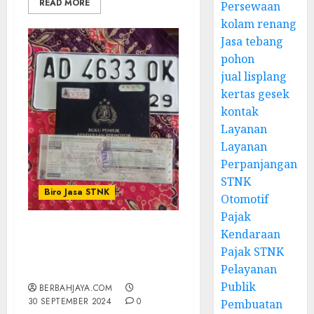
READ MORE
Persewaan
kolam renang
Jasa tebang
pohon
jual lisplang
kertas gesek
kontak
Layanan
Layanan
Perpanjangan
STNK
Biro Jasa STNK
Otomotif
Pajak
Kendaraan
Biro Jasa Pepanjangan
Pajak STNK
mobil Termurah
Pelayanan
SEMANU GUNUNGKIDUL
Publik
BERBAHJAYA.COM
30 SEPTEMBER 2024
0
Pembuatan