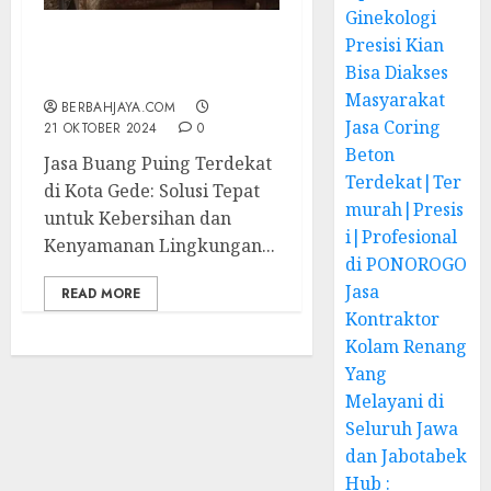
Ginekologi
Presisi Kian
Biro Jasa Buang Puing di
Bisa Diakses
Kota Gede 087838732426
Masyarakat
BERBAHJAYA.COM
Jasa Coring
21 OKTOBER 2024
0
Beton
Jasa Buang Puing Terdekat
Terdekat|Ter
di Kota Gede: Solusi Tepat
murah|Presis
untuk Kebersihan dan
i|Profesional
Kenyamanan Lingkungan...
di PONOROGO
Jasa
READ MORE
Kontraktor
Kolam Renang
Yang
Melayani di
Seluruh Jawa
dan Jabotabek
Hub :