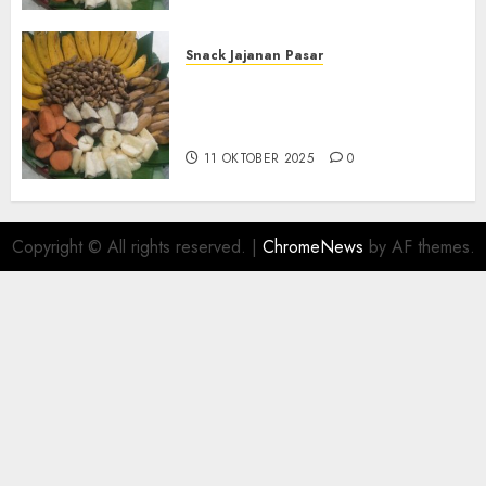
Snack Jajanan Pasar
Terima Pembuatan Snack
Tampah Telengkap di
KASIHAN BANTUL
11 OKTOBER 2025
0
Copyright © All rights reserved.
|
ChromeNews
by AF themes.