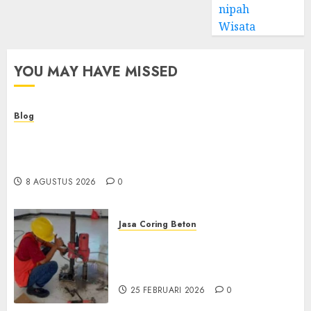
nipah
Wisata
YOU MAY HAVE MISSED
Blog
Kemenkes Siapkan 40 Robot Bedah, Layanan
Operasi Ginekologi Presisi Kian Bisa Diakses
Masyarakat
8 AGUSTUS 2026
0
Jasa Coring Beton
Jasa Coring Beton
Terdekat|Termurah|Presisi|Pro
di PONOROGO
25 FEBRUARI 2026
0