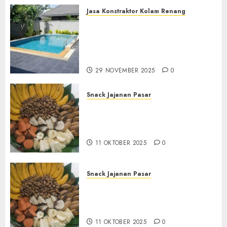
Jasa Konstraktor Kolam Renang
Jasa Kontraktor Kolam
Renang Yang Melayani di
Seluruh Jawa dan Jabotabek
Hub : 087838732426
29 NOVEMBER 2025
0
Snack Jajanan Pasar
Terima Pembuatan Snack
Tampah Tedekat di
BANGUNTAPAN BANTUL
11 OKTOBER 2025
0
Snack Jajanan Pasar
Terima Pesanan Snack
Tampah Tedekat di SANDEN
BANTUL
11 OKTOBER 2025
0