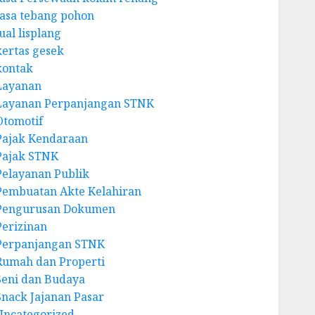
Jasa tebang pohon
ual lisplang
kertas gesek
kontak
Layanan
Layanan Perpanjangan STNK
Otomotif
Pajak Kendaraan
Pajak STNK
Pelayanan Publik
Pembuatan Akte Kelahiran
Pengurusan Dokumen
Perizinan
Perpanjangan STNK
Rumah dan Properti
Seni dan Budaya
Snack Jajanan Pasar
Uncategorized