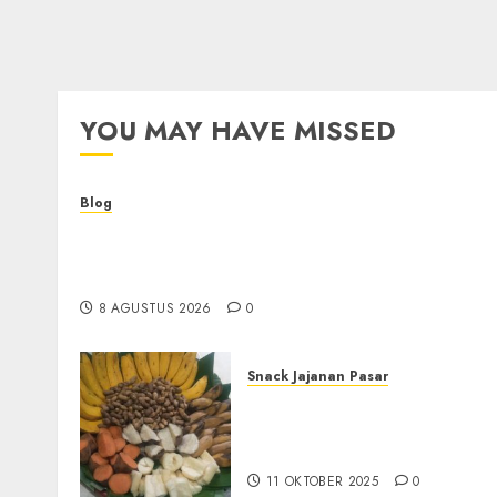
YOU MAY HAVE MISSED
Blog
Kemenkes Siapkan 40 Robot Bedah, Layanan
Operasi Ginekologi Presisi Kian Bisa Diakses
Masyarakat
8 AGUSTUS 2026
0
Snack Jajanan Pasar
Terima Pembuatan Snack
Tampah Tedekat di
BANGUNTAPAN BANTUL
11 OKTOBER 2025
0