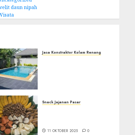
welit daun nipah
Wisata
Jasa Konstraktor Kolam Renang
Jasa Kontraktor Kolam
Renang Yang Melayani di
ofesional
Seluruh Jawa dan
Jabotabek Hub :
087838732426
29 NOVEMBER 2025
0
Snack Jajanan Pasar
Terima Pembuatan Snack
Tampah Telengkap di
KASIHAN BANTUL
11 OKTOBER 2025
0