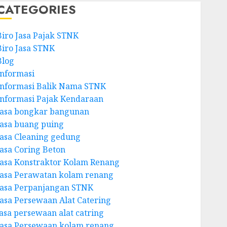
CATEGORIES
Biro Jasa Pajak STNK
Biro Jasa STNK
Blog
Informasi
Informasi Balik Nama STNK
Informasi Pajak Kendaraan
Jasa bongkar bangunan
Jasa buang puing
Jasa Cleaning gedung
Jasa Coring Beton
Jasa Konstraktor Kolam Renang
Jasa Perawatan kolam renang
Jasa Perpanjangan STNK
Jasa Persewaan Alat Catering
jasa persewaan alat catring
Jasa Persewaan kolam renang