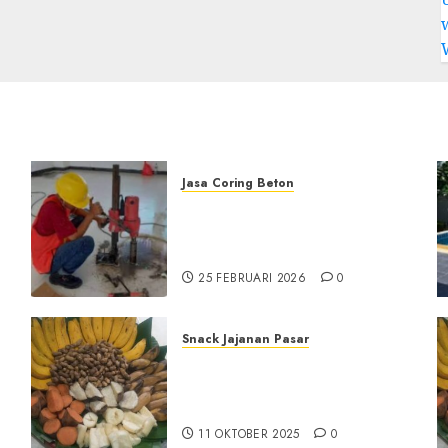
Jasa Coring Beton
Jasa Coring Beton
Terdekat|Termurah|Presisi|Pr
di PONOROGO
25 FEBRUARI 2026
0
Snack Jajanan Pasar
Terima Pesanan Snack
Tampah Tedekat di
SANDEN BANTUL
11 OKTOBER 2025
0