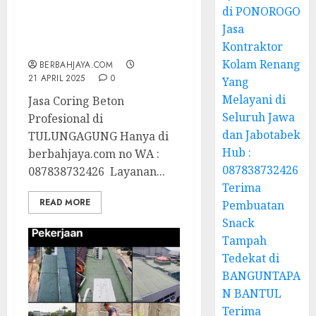
di PONOROGO
Jasa Coring Beton
Jasa
Profesional di
TULUNGAGUNG
Kontraktor
Kolam Renang
BERBAHJAYA.COM
21 APRIL 2025
0
Yang
Melayani di
Jasa Coring Beton
Seluruh Jawa
Profesional di
dan Jabotabek
TULUNGAGUNG Hanya di
Hub :
berbahjaya.com no WA :
087838732426
087838732426 Layanan...
Terima
READ MORE
Pembuatan
Snack
Tampah
Tedekat di
BANGUNTAPA
N BANTUL
Terima