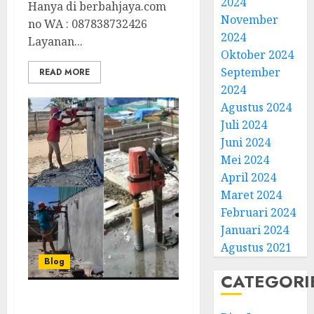
2024
Hanya di berbahjaya.com
November
no WA : 087838732426
2024
Layanan...
Oktober 2024
September
READ MORE
2024
Agustus 2024
Juli 2024
Juni 2024
Mei 2024
April 2024
Maret 2024
Februari 2024
Januari 2024
Agustus 2021
Blog
CATEGORI
Layanan Coring Beton