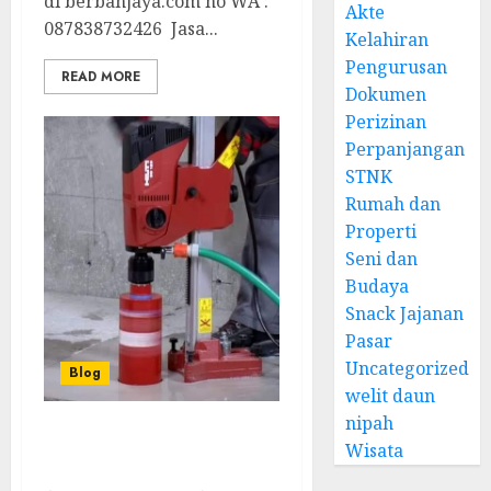
di berbahjaya.com no WA :
Akte
087838732426 Jasa...
Kelahiran
Pengurusan
READ MORE
Dokumen
Perizinan
Perpanjangan
STNK
Rumah dan
Properti
Seni dan
Budaya
Snack Jajanan
Pasar
Uncategorized
Blog
welit daun
nipah
Layanan Coring Beton
Wisata
Ternurah di CIBINONG