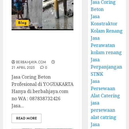
Jasa Coring
Beton
Jasa
Blog
Konstraktor
Kolam Renang
Jasa
Jasa Coring Beton
Perawatan
Profesional di
kolam renang
YOGYAKARTA
Jasa
BERBAHJAYA.COM
Perpanjangan
21 APRIL 2025
0
STNK
Jasa Coring Beton
Jasa
Profesional di YOGYAKARTA
Persewaan
Hanya di berbahjaya.com
Alat Catering
no WA : 087838732426
jasa
Jasa...
persewaan
alat catring
READ MORE
Jasa