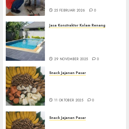
di PONOROGO
25 FEBRUARI 2026
0
Jasa Konstraktor Kolam Renang
Jasa Kontraktor Kolam
Renang Yang Melayani di
Seluruh Jawa dan Jabotabek
Hub : 087838732426
29 NOVEMBER 2025
0
Snack Jajanan Pasar
Terima Pembuatan Snack
Tampah Tedekat di
BANGUNTAPAN BANTUL
11 OKTOBER 2025
0
Snack Jajanan Pasar
Terima Pesanan Snack