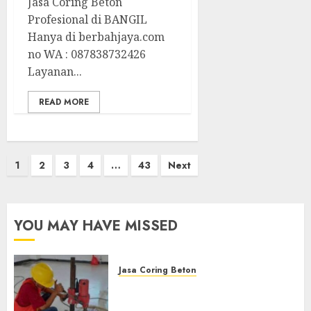
Jasa Coring Beton
Profesional di BANGIL
Hanya di berbahjaya.com
no WA : 087838732426
Layanan...
READ MORE
Paginasi
1
2
3
4
…
43
Next
pos
YOU MAY HAVE MISSED
Jasa Coring Beton
Jasa Coring Beton
Terdekat|Termurah|Presisi|Pro