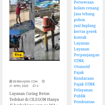
Persewaan
kolam renang
Jasa tebang
pohon
jual lisplang
kertas gesek
kontak
Layanan
Layanan
Perpanjangan
Blog
STNK
Otomotif
Layanan Coring Beton
Pajak
Tedekat di CILEGON
Kendaraan
BERBAHJAYA.COM
Pajak STNK
21 APRIL 2025
0
Pelayanan
Layanan Coring Beton
Publik
Tedekat di CILEGON Hanya
Pembuatan