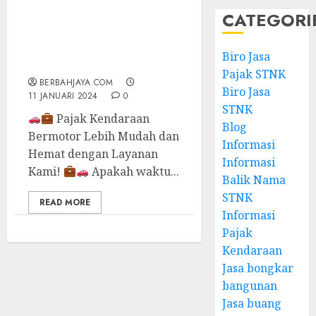
TERIMA JASA
CATEGORI
PERPANJANGAN PAJAK
STNK 1 TAHUNAN & 5
TAHUNAN TERDEKAT DI
Biro Jasa
JOGJA – 087838732426
Pajak STNK
BERBAHJAYA.COM
Biro Jasa
11 JANUARI 2024
0
STNK
Pajak Kendaraan
Blog
Bermotor Lebih Mudah dan
Informasi
Hemat dengan Layanan
Informasi
Kami!
Apakah waktu...
Balik Nama
STNK
READ MORE
Informasi
Pajak
Kendaraan
Jasa bongkar
bangunan
Jasa buang