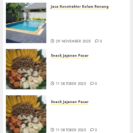
Jasa Konstraktor Kolam Renang
Jasa Kontraktor Kolam
Renang Yang Melayani di
Seluruh Jawa dan Jabotabek
Hub : 087838732426
29 NOVEMBER 2025
0
Snack Jajanan Pasar
Terima Pembuatan Snack
Tampah Tedekat di
BANGUNTAPAN BANTUL
11 OKTOBER 2025
0
Snack Jajanan Pasar
Terima Pesanan Snack
Tampah Tedekat di SANDEN
BANTUL
11 OKTOBER 2025
0