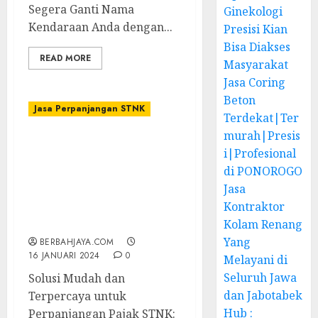
Segera Ganti Nama
Ginekologi
Kendaraan Anda dengan...
Presisi Kian
Bisa Diakses
READ MORE
Masyarakat
Jasa Coring
Beton
Jasa Perpanjangan STNK
Terdekat|Ter
murah|Presis
TERIMA JASA
i|Profesional
PERPANJANGAN PAJAK
di PONOROGO
STNK 1 TAHUN & 5
Jasa
TAHUN TERDEKAT DI
Kontraktor
PRAMBANAN –
087838732426
Kolam Renang
Yang
BERBAHJAYA.COM
16 JANUARI 2024
0
Melayani di
Seluruh Jawa
Solusi Mudah dan
dan Jabotabek
Terpercaya untuk
Hub :
Perpanjangan Pajak STNK: