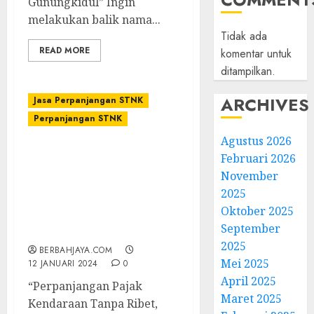
Gunungkidul” Ingin
melakukan balik nama...
Tidak ada
READ MORE
komentar untuk
ditampilkan.
ARCHIVES
Jasa Perpanjangan STNK
Perpanjangan STNK
Agustus 2026
TERIMA JASA LAYANAN
Februari 2026
PERPANJANGAN PAJAK
November
KENDARAAN 1 TAHUN &
2025
5 TAHUNAN TERDEKAT
Oktober 2025
DI GUNUNGKIDUL –
September
087838732426
2025
BERBAHJAYA.COM
Mei 2025
12 JANUARI 2024
0
April 2025
“Perpanjangan Pajak
Maret 2025
Kendaraan Tanpa Ribet,