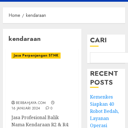
Menu
Home
kendaraan
kendaraan
CARI
Jasa Perpanjangan STNK
TERIMA JASA BALIK
RECENT
NAMA KENDARAAN R2 &
POSTS
R4, TERDEKAT DI
PRAMBANAN –
087838732426
Kemenkes
BERBAHJAYA.COM
Siapkan 40
16 JANUARI 2024
0
Robot Bedah,
Jasa Profesional Balik
Layanan
Nama Kendaraan R2 & R4:
Operasi