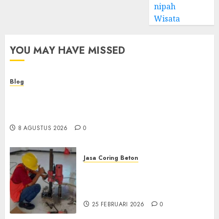
nipah
Wisata
YOU MAY HAVE MISSED
Blog
Kemenkes Siapkan 40 Robot Bedah, Layanan
Operasi Ginekologi Presisi Kian Bisa Diakses
Masyarakat
8 AGUSTUS 2026
0
Jasa Coring Beton
Jasa Coring Beton
Terdekat|Termurah|Presisi|Pro
di PONOROGO
25 FEBRUARI 2026
0