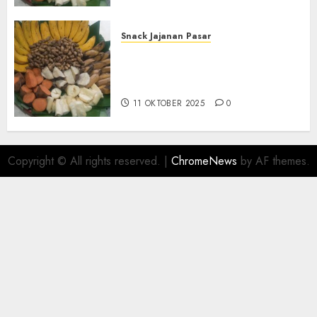
Snack Jajanan Pasar
Terima Pembuatan Snack
Tampah Telengkap di
KASIHAN BANTUL
11 OKTOBER 2025
0
Copyright © All rights reserved.
|
ChromeNews
by AF themes.