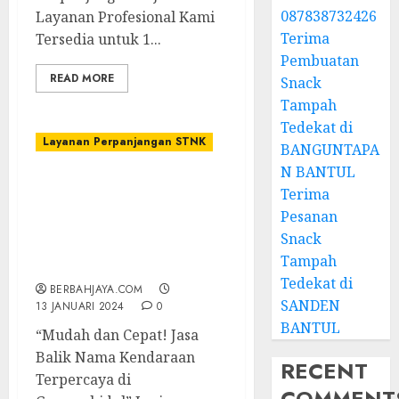
087838732426
Layanan Profesional Kami
Terima
Tersedia untuk 1...
Pembuatan
READ MORE
Snack
Tampah
Tedekat di
Layanan Perpanjangan STNK
BANGUNTAPA
N BANTUL
TERIMA JASA MENGURUS
Terima
BALIK NAMA
Pesanan
KENDARAAN TERDEKAT
Snack
DI GUNUNGKIDUL –
Tampah
087838732426
Tedekat di
BERBAHJAYA.COM
SANDEN
13 JANUARI 2024
0
BANTUL
“Mudah dan Cepat! Jasa
Balik Nama Kendaraan
RECENT
Terpercaya di
COMMENT