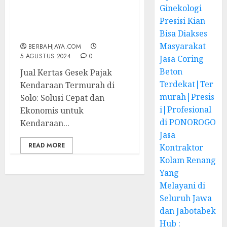
Ginekologi
Jual Kertas Gesek Pajak
Presisi Kian
Kendaraan Termurah di
Solo – 087838732426
Bisa Diakses
Masyarakat
BERBAHJAYA.COM
5 AGUSTUS 2024
0
Jasa Coring
Beton
Jual Kertas Gesek Pajak
Terdekat|Ter
Kendaraan Termurah di
murah|Presis
Solo: Solusi Cepat dan
i|Profesional
Ekonomis untuk
di PONOROGO
Kendaraan...
Jasa
READ MORE
Kontraktor
Kolam Renang
Yang
Melayani di
Seluruh Jawa
dan Jabotabek
Hub :