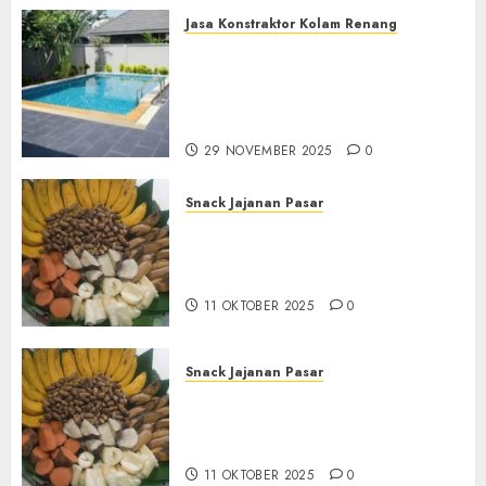
Jasa Konstraktor Kolam Renang
Jasa Kontraktor Kolam
Renang Yang Melayani di
Seluruh Jawa dan Jabotabek
Hub : 087838732426
29 NOVEMBER 2025
0
Snack Jajanan Pasar
Terima Pembuatan Snack
Tampah Tedekat di
BANGUNTAPAN BANTUL
11 OKTOBER 2025
0
Snack Jajanan Pasar
Terima Pesanan Snack
Tampah Tedekat di SANDEN
BANTUL
11 OKTOBER 2025
0