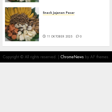
Snack Jajanan Pasar
Terima Pembuatan Snack
Tampah Telengkap di
KASIHAN BANTUL
11 OKTOBER 2025
0
Copyright © All rights reserved.
|
ChromeNews
by AF themes.