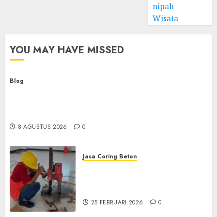
nipah
Wisata
YOU MAY HAVE MISSED
Blog
Kemenkes Siapkan 40 Robot Bedah, Layanan
Operasi Ginekologi Presisi Kian Bisa Diakses
Masyarakat
8 AGUSTUS 2026
0
Jasa Coring Beton
Jasa Coring Beton
Terdekat|Termurah|Presisi|Pro
di PONOROGO
25 FEBRUARI 2026
0