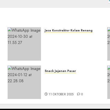
Jasa Konstraktor Kolam Renang
Jasa Kontraktor Kolam
Renang Yang Melayani di
i|Profesional
Seluruh Jawa dan
Jabotabek Hub :
087838732426
29 NOVEMBER 2025
0
Snack Jajanan Pasar
Terima Pembuatan Snack
Tampah Telengkap di
KASIHAN BANTUL
11 OKTOBER 2025
0