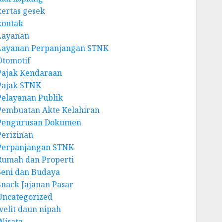
kertas gesek
kontak
Layanan
Layanan Perpanjangan STNK
Otomotif
Pajak Kendaraan
Pajak STNK
Pelayanan Publik
Pembuatan Akte Kelahiran
Pengurusan Dokumen
Perizinan
Perpanjangan STNK
Rumah dan Properti
Seni dan Budaya
Snack Jajanan Pasar
Uncategorized
welit daun nipah
Wisata