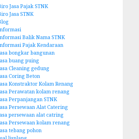
Biro Jasa Pajak STNK
Biro Jasa STNK
Blog
Informasi
Informasi Balik Nama STNK
Informasi Pajak Kendaraan
Jasa bongkar bangunan
Jasa buang puing
Jasa Cleaning gedung
Jasa Coring Beton
Jasa Konstraktor Kolam Renang
Jasa Perawatan kolam renang
Jasa Perpanjangan STNK
Jasa Persewaan Alat Catering
jasa persewaan alat catring
Jasa Persewaan kolam renang
Jasa tebang pohon
ual lisplang