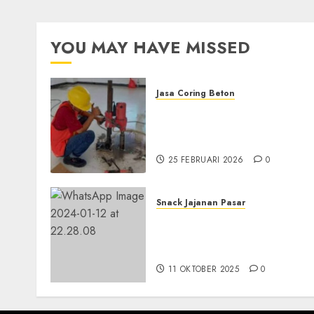
YOU MAY HAVE MISSED
Jasa Coring Beton
Jasa Coring Beton
Terdekat|Termurah|Presis
di PONOROGO
25 FEBRUARI 2026
0
Snack Jajanan Pasar
Terima Pesanan Snack
Tampah Tedekat di
SANDEN BANTUL
11 OKTOBER 2025
0