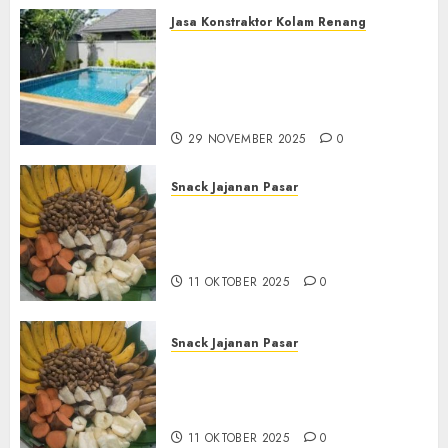
Jasa Konstraktor Kolam Renang
Jasa Kontraktor Kolam
Renang Yang Melayani di
Seluruh Jawa dan Jabotabek
Hub : 087838732426
29 NOVEMBER 2025
0
Snack Jajanan Pasar
Terima Pembuatan Snack
Tampah Tedekat di
BANGUNTAPAN BANTUL
11 OKTOBER 2025
0
Snack Jajanan Pasar
Terima Pesanan Snack
Tampah Tedekat di SANDEN
BANTUL
11 OKTOBER 2025
0