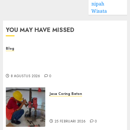
nipah
Wisata
YOU MAY HAVE MISSED
Blog
Kemenkes Siapkan 40 Robot Bedah, Layanan
Operasi Ginekologi Presisi Kian Bisa Diakses
Masyarakat
8 AGUSTUS 2026
0
Jasa Coring Beton
Jasa Coring Beton
Terdekat|Termurah|Presisi|Pro
di PONOROGO
25 FEBRUARI 2026
0