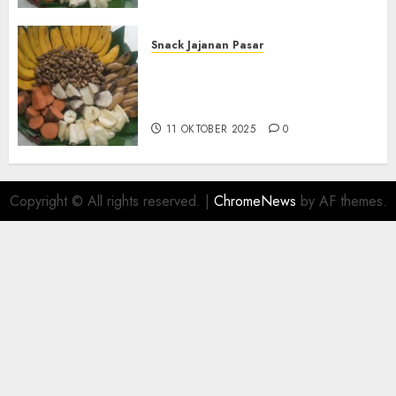
Snack Jajanan Pasar
Terima Pembuatan Snack
Tampah Telengkap di
KASIHAN BANTUL
11 OKTOBER 2025
0
Copyright © All rights reserved.
|
ChromeNews
by AF themes.