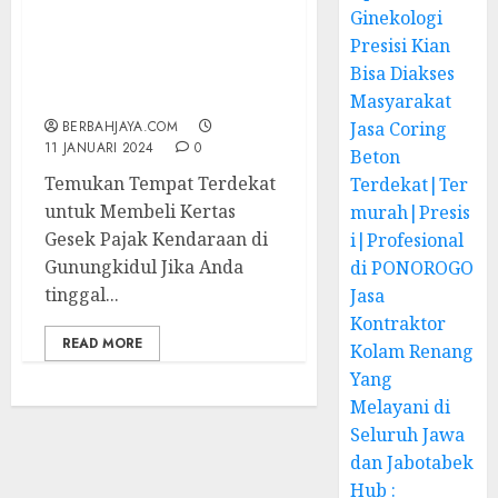
Ginekologi
Jual Kertas Gesek Pajak
Presisi Kian
Kendaraan Terdekat di
Gunungkidul –
Bisa Diakses
087838732426
Masyarakat
BERBAHJAYA.COM
Jasa Coring
11 JANUARI 2024
0
Beton
Temukan Tempat Terdekat
Terdekat|Ter
untuk Membeli Kertas
murah|Presis
Gesek Pajak Kendaraan di
i|Profesional
Gunungkidul Jika Anda
di PONOROGO
tinggal...
Jasa
Kontraktor
READ MORE
Kolam Renang
Yang
Melayani di
Seluruh Jawa
dan Jabotabek
Hub :