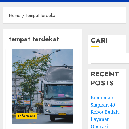
Menu
Home
tempat terdekat
tempat terdekat
CARI
RECENT
POSTS
Kemenkes
Siapkan 40
Robot Bedah,
Informasi
Layanan
Operasi