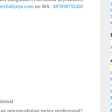
berbahjaya.com
no WA :
087838732426
T
sional
an pengangkutan puing profesional?