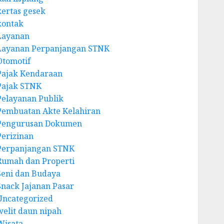
kertas gesek
kontak
Layanan
Layanan Perpanjangan STNK
Otomotif
Pajak Kendaraan
Pajak STNK
Pelayanan Publik
Pembuatan Akte Kelahiran
Pengurusan Dokumen
Perizinan
Perpanjangan STNK
Rumah dan Properti
Seni dan Budaya
Snack Jajanan Pasar
Uncategorized
welit daun nipah
Wisata