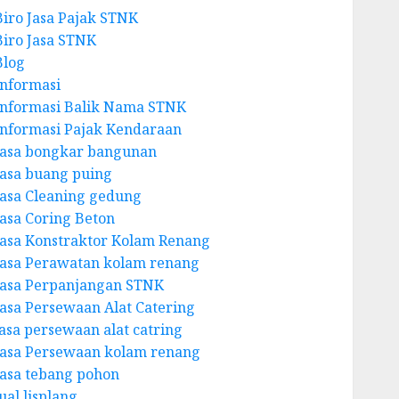
Biro Jasa Pajak STNK
Biro Jasa STNK
Blog
Informasi
Informasi Balik Nama STNK
Informasi Pajak Kendaraan
Jasa bongkar bangunan
Jasa buang puing
Jasa Cleaning gedung
Jasa Coring Beton
Jasa Konstraktor Kolam Renang
Jasa Perawatan kolam renang
Jasa Perpanjangan STNK
Jasa Persewaan Alat Catering
jasa persewaan alat catring
Jasa Persewaan kolam renang
Jasa tebang pohon
ual lisplang