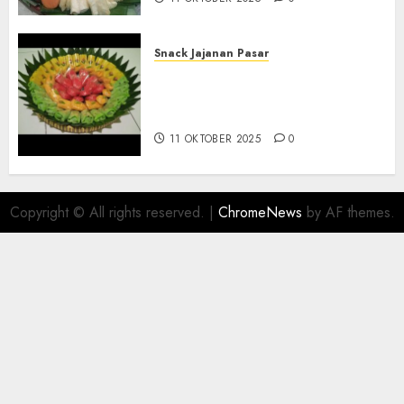
Snack Jajanan Pasar
Terima Pesanan Snack
Tampah Telengkap di
PAJANGAN BANTUL
11 OKTOBER 2025
0
Copyright © All rights reserved.
|
ChromeNews
by AF themes.