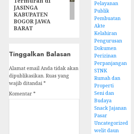
Termurah di
Pelayanan
JASINGA
Publik
KABUPATEN
Pembuatan
BOGOR JAWA
Akte
BARAT
Kelahiran
Pengurusan
Dokumen
Tinggalkan Balasan
Perizinan
Perpanjangan
Alamat email Anda tidak akan
STNK
dipublikasikan.
Ruas yang
Rumah dan
wajib ditandai
*
Properti
Seni dan
Komentar
*
Budaya
Snack Jajanan
Pasar
Uncategorized
welit daun