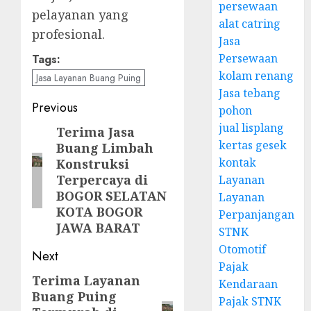
persewaan
pelayanan yang
alat catring
profesional.
Jasa
Persewaan
Tags:
kolam renang
Jasa Layanan Buang Puing
Jasa tebang
Post
Previous
pohon
jual lisplang
navigation
Terima Jasa
Previous
kertas gesek
Buang Limbah
post:
kontak
Konstruksi
Terpercaya di
Layanan
BOGOR SELATAN
Layanan
KOTA BOGOR
Perpanjangan
JAWA BARAT
STNK
Otomotif
Next
Pajak
Terima Layanan
Next
Kendaraan
Buang Puing
post:
Pajak STNK