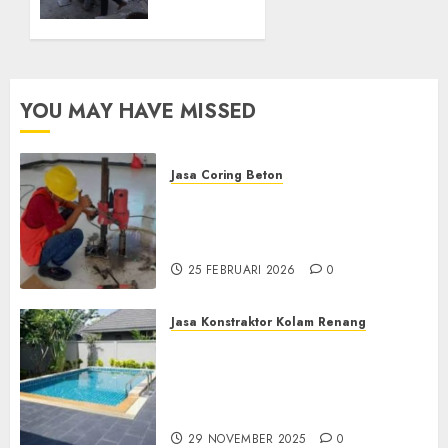
di
KALIBAWANG
KULON
PROGO
YOU MAY HAVE MISSED
12
FEBRUARI
2025
0
Jasa Coring Beton
Jasa Coring Beton
Terdekat|Termurah|Presisi|Pro
di PONOROGO
25 FEBRUARI 2026
0
Jasa Konstraktor Kolam Renang
Jasa Kontraktor Kolam
Renang Yang Melayani di
Seluruh Jawa dan Jabotabek
Hub : 087838732426
29 NOVEMBER 2025
0