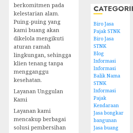
berkomitmen pada
CATEGORI
kelestarian alam.
Puing-puing yang
Biro Jasa
kami buang akan
Pajak STNK
dikelola mengikuti
Biro Jasa
STNK
aturan ramah
Blog
lingkungan, sehingga
Informasi
klien tenang tanpa
Informasi
mengganggu
Balik Nama
kesehatan.
STNK
Informasi
Layanan Unggulan
Pajak
Kami
Kendaraan
Layanan kami
Jasa bongkar
mencakup berbagai
bangunan
solusi pembersihan
Jasa buang