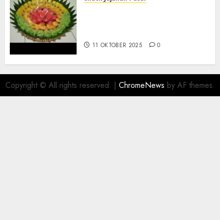
Terima Pesanan Snack
Tampah Telengkap di
PAJANGAN BANTUL
11 OKTOBER 2025
0
Copyright © All rights reserved.
|
ChromeNews
by AF themes.