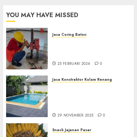
PROGO
YOU MAY HAVE MISSED
12
FEBRUARI
2025
0
Jasa Coring Beton
Jasa Coring Beton
Terdekat|Termurah|Presisi|Pro
di PONOROGO
25 FEBRUARI 2026
0
Jasa Konstraktor Kolam Renang
Jasa Kontraktor Kolam
Renang Yang Melayani di
Seluruh Jawa dan Jabotabek
Hub : 087838732426
29 NOVEMBER 2025
0
Snack Jajanan Pasar