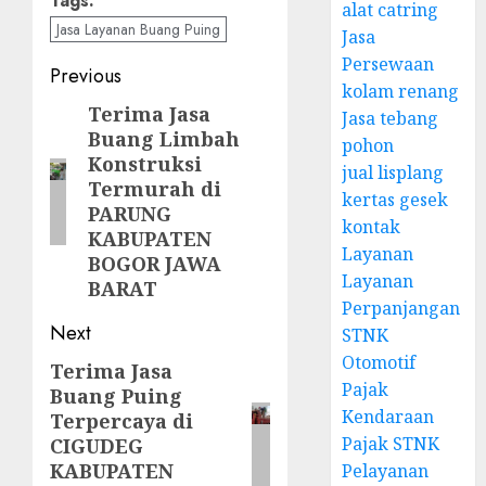
Tags:
alat catring
Jasa Layanan Buang Puing
Jasa
Persewaan
Post
Previous
kolam renang
navigation
Terima Jasa
Previous
Jasa tebang
Buang Limbah
post:
pohon
Konstruksi
jual lisplang
Termurah di
kertas gesek
PARUNG
kontak
KABUPATEN
Layanan
BOGOR JAWA
Layanan
BARAT
Perpanjangan
Next
STNK
Otomotif
Terima Jasa
Next
Pajak
Buang Puing
post:
Kendaraan
Terpercaya di
Pajak STNK
CIGUDEG
KABUPATEN
Pelayanan