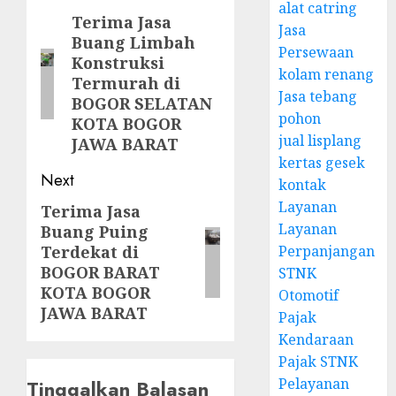
alat catring
navigation
Terima Jasa
Previous
Jasa
Buang Limbah
post:
Persewaan
Konstruksi
kolam renang
Termurah di
Jasa tebang
BOGOR SELATAN
pohon
KOTA BOGOR
jual lisplang
JAWA BARAT
kertas gesek
Next
kontak
Layanan
Terima Jasa
Next
Layanan
Buang Puing
post:
Perpanjangan
Terdekat di
BOGOR BARAT
STNK
KOTA BOGOR
Otomotif
JAWA BARAT
Pajak
Kendaraan
Pajak STNK
Pelayanan
Tinggalkan Balasan