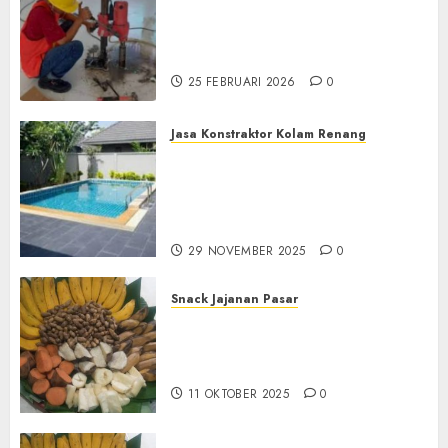
Jasa Coring Beton
Terdekat|Termurah|Presisi|Pro
di PONOROGO
25 FEBRUARI 2026
0
Jasa Konstraktor Kolam Renang
Jasa Kontraktor Kolam
Renang Yang Melayani di
Seluruh Jawa dan Jabotabek
Hub : 087838732426
29 NOVEMBER 2025
0
Snack Jajanan Pasar
Terima Pembuatan Snack
Tampah Tedekat di
BANGUNTAPAN BANTUL
11 OKTOBER 2025
0