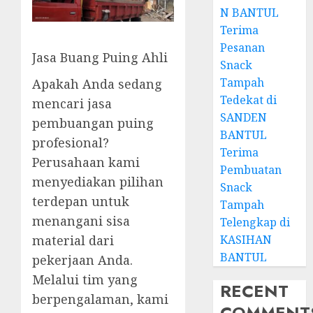
N BANTUL
Terima
Pesanan
Jasa Buang Puing Ahli
Snack
Tampah
Apakah Anda sedang
Tedekat di
mencari jasa
SANDEN
pembuangan puing
BANTUL
profesional?
Terima
Perusahaan kami
Pembuatan
menyediakan pilihan
Snack
terdepan untuk
Tampah
menangani sisa
Telengkap di
KASIHAN
material dari
BANTUL
pekerjaan Anda.
Melalui tim yang
RECENT
berpengalaman, kami
COMMENT