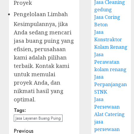
Jasa Cleaning
Proyek
gedung
Pengelolaan Limbah
Jasa Coring
Kesimpulannya, jika
Beton
Jasa
Anda sedang mencari
Konstraktor
jasa buang puing yang
Kolam Renang
efisien, perusahaan
Jasa
kami adalah pilihan
Perawatan
terbaik. Kontak kami
kolam renang
untuk memulai
Jasa
proyek Anda, dan
Perpanjangan
nikmati hasil yang
STNK
optimal.
Jasa
Persewaan
Tags:
Alat Catering
Jasa Layanan Buang Puing
jasa
persewaan
Post
Previous