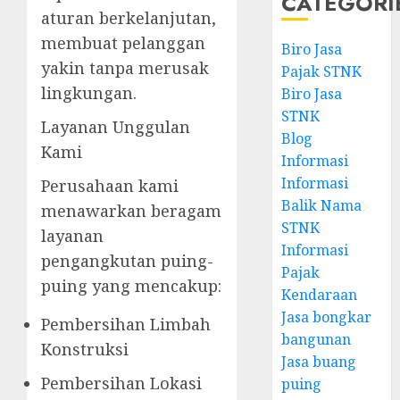
CATEGORI
aturan berkelanjutan,
membuat pelanggan
Biro Jasa
yakin tanpa merusak
Pajak STNK
lingkungan.
Biro Jasa
STNK
Layanan Unggulan
Blog
Kami
Informasi
Informasi
Perusahaan kami
Balik Nama
menawarkan beragam
STNK
layanan
Informasi
pengangkutan puing-
Pajak
puing yang mencakup:
Kendaraan
Jasa bongkar
Pembersihan Limbah
bangunan
Konstruksi
Jasa buang
Pembersihan Lokasi
puing