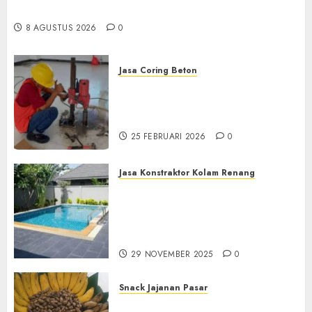
Masyarakat
8 AGUSTUS 2026
0
Jasa Coring Beton
Jasa Coring Beton
Terdekat|Termurah|Presisi|Pro
di PONOROGO
25 FEBRUARI 2026
0
Jasa Konstraktor Kolam Renang
Jasa Kontraktor Kolam
Renang Yang Melayani di
Seluruh Jawa dan Jabotabek
Hub : 087838732426
29 NOVEMBER 2025
0
Snack Jajanan Pasar
Terima Pembuatan Snack