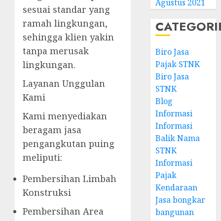
Agustus 2021
sesuai standar yang
ramah lingkungan,
CATEGORI
sehingga klien yakin
tanpa merusak
Biro Jasa
lingkungan.
Pajak STNK
Biro Jasa
Layanan Unggulan
STNK
Kami
Blog
Informasi
Kami menyediakan
Informasi
beragam jasa
Balik Nama
pengangkutan puing
STNK
meliputi:
Informasi
Pajak
Pembersihan Limbah
Kendaraan
Konstruksi
Jasa bongkar
Pembersihan Area
bangunan