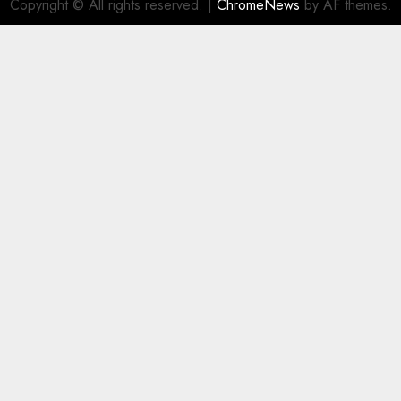
Copyright © All rights reserved.
|
ChromeNews
by AF themes.