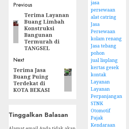
jasa
Post
Previous
persewaan
navigation
Terima Layanan
Previous
alat catring
Buang Limbah
post:
Jasa
Konstruksi
Persewaan
Bangunan
kolam renang
Termurah di
Jasa tebang
TANGSEL
pohon
Next
jual lisplang
kertas gesek
Terima Jasa
Next
kontak
Buang Puing
post:
Layanan
Terdekat di
Layanan
KOTA BEKASI
Perpanjangan
STNK
Otomotif
Tinggalkan Balasan
Pajak
Kendaraan
Alamat email Anda tidak akan