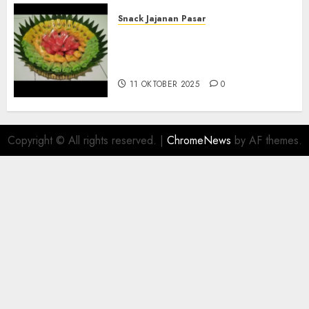
Snack Jajanan Pasar
Terima Pesanan Snack
Tampah Telengkap di
PAJANGAN BANTUL
11 OKTOBER 2025
0
Copyright © All rights reserved.
|
ChromeNews
by AF themes.