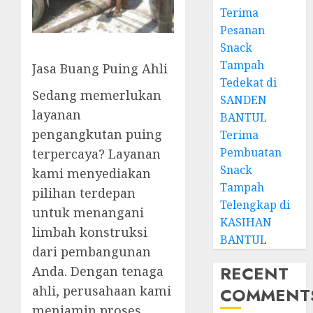
Terima
Pesanan
Snack
Tampah
Jasa Buang Puing Ahli
Tedekat di
Sedang memerlukan
SANDEN
layanan
BANTUL
pengangkutan puing
Terima
Pembuatan
terpercaya? Layanan
Snack
kami menyediakan
Tampah
pilihan terdepan
Telengkap di
untuk menangani
KASIHAN
limbah konstruksi
BANTUL
dari pembangunan
RECENT
Anda. Dengan tenaga
ahli, perusahaan kami
COMMENT
menjamin proses