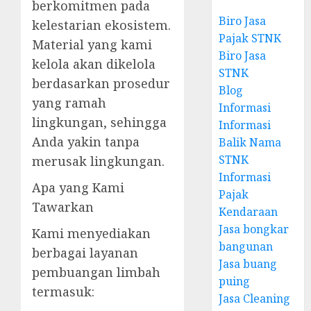
berkomitmen pada
Biro Jasa
kelestarian ekosistem.
Pajak STNK
Material yang kami
Biro Jasa
kelola akan dikelola
STNK
berdasarkan prosedur
Blog
yang ramah
Informasi
lingkungan, sehingga
Informasi
Anda yakin tanpa
Balik Nama
STNK
merusak lingkungan.
Informasi
Apa yang Kami
Pajak
Tawarkan
Kendaraan
Jasa bongkar
Kami menyediakan
bangunan
berbagai layanan
Jasa buang
pembuangan limbah
puing
termasuk:
Jasa Cleaning