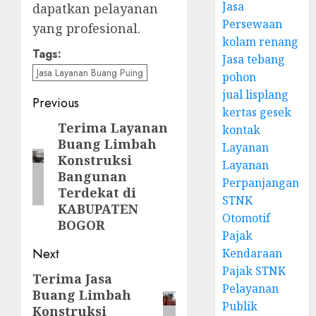
Jasa
dapatkan pelayanan
Persewaan
yang profesional.
kolam renang
Tags:
Jasa tebang
Jasa Layanan Buang Puing
pohon
jual lisplang
Post
Previous
kertas gesek
navigation
Terima Layanan
Previous
kontak
Buang Limbah
Layanan
post:
Konstruksi
Layanan
Bangunan
Perpanjangan
Terdekat di
STNK
KABUPATEN
Otomotif
BOGOR
Pajak
Next
Kendaraan
Pajak STNK
Terima Jasa
Next
Pelayanan
Buang Limbah
post:
Publik
Konstruksi