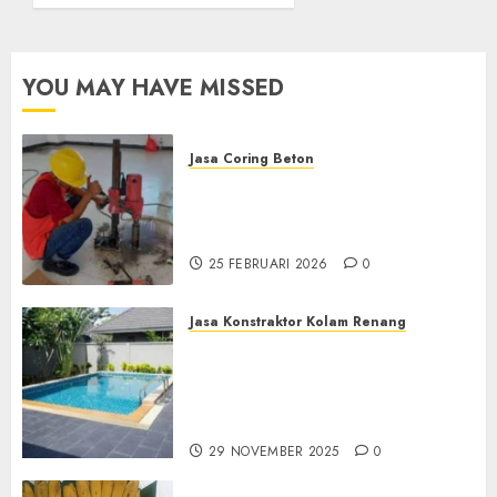
KULON
PROGO
YOU MAY HAVE MISSED
12
FEBRUARI
2025
0
Jasa Coring Beton
Jasa Coring Beton
Terdekat|Termurah|Presisi|Pro
di PONOROGO
25 FEBRUARI 2026
0
Jasa Konstraktor Kolam Renang
Jasa Kontraktor Kolam
Renang Yang Melayani di
Seluruh Jawa dan Jabotabek
Hub : 087838732426
29 NOVEMBER 2025
0