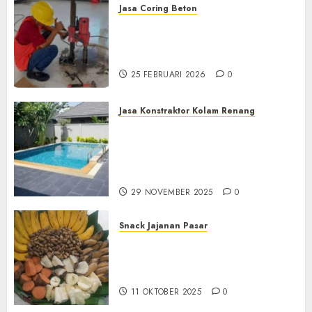
Jasa Coring Beton
Jasa Coring Beton
Terdekat|Termurah|Presisi|Pro
di PONOROGO
25 FEBRUARI 2026
0
Jasa Konstraktor Kolam Renang
Jasa Kontraktor Kolam
Renang Yang Melayani di
Seluruh Jawa dan Jabotabek
Hub : 087838732426
29 NOVEMBER 2025
0
Snack Jajanan Pasar
Terima Pembuatan Snack
Tampah Tedekat di
BANGUNTAPAN BANTUL
11 OKTOBER 2025
0