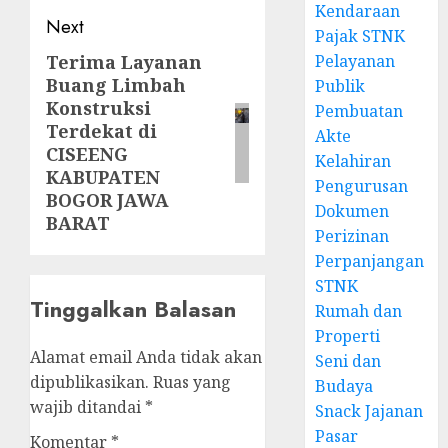
Kendaraan
Next
Pajak STNK
Terima Layanan
Pelayanan
Next
Buang Limbah
Publik
post:
Konstruksi
Pembuatan
Terdekat di
Akte
CISEENG
Kelahiran
KABUPATEN
Pengurusan
BOGOR JAWA
Dokumen
BARAT
Perizinan
Perpanjangan
STNK
Tinggalkan Balasan
Rumah dan
Properti
Alamat email Anda tidak akan
Seni dan
dipublikasikan.
Ruas yang
Budaya
wajib ditandai
*
Snack Jajanan
Pasar
Komentar
*