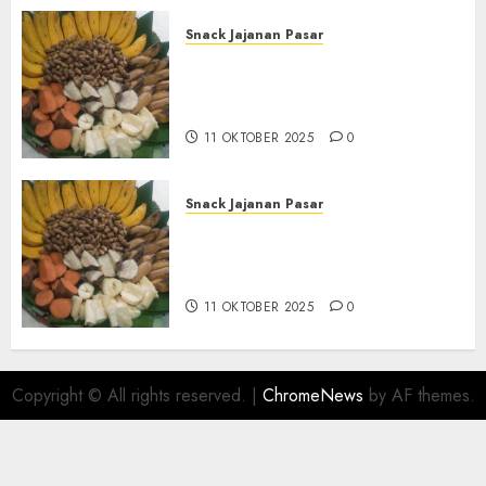
Snack Jajanan Pasar
Terima Pesanan Snack
Tampah Tedekat di SANDEN
BANTUL
11 OKTOBER 2025
0
Snack Jajanan Pasar
Terima Pembuatan Snack
Tampah Telengkap di
KASIHAN BANTUL
11 OKTOBER 2025
0
Copyright © All rights reserved.
|
ChromeNews
by AF themes.