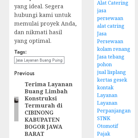
Alat Catering
yang ideal. Segera
jasa
hubungi kami untuk
persewaan
memulai proyek Anda,
alat catring
dan nikmati hasil
Jasa
yang optimal.
Persewaan
kolam renang
Tags:
Jasa tebang
Jasa Layanan Buang Puing
pohon
Post
jual lisplang
Previous
kertas gesek
navigation
Terima Layanan
Previous
kontak
Buang Limbah
post:
Layanan
Konstruksi
Layanan
Termurah di
Perpanjangan
CIBINONG
STNK
KABUPATEN
Otomotif
BOGOR JAWA
BARAT
Pajak