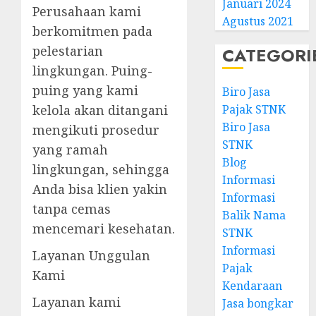
Januari 2024
Perusahaan kami
Agustus 2021
berkomitmen pada
pelestarian
CATEGORI
lingkungan. Puing-
puing yang kami
Biro Jasa
kelola akan ditangani
Pajak STNK
Biro Jasa
mengikuti prosedur
STNK
yang ramah
Blog
lingkungan, sehingga
Informasi
Anda bisa klien yakin
Informasi
tanpa cemas
Balik Nama
mencemari kesehatan.
STNK
Informasi
Layanan Unggulan
Pajak
Kami
Kendaraan
Layanan kami
Jasa bongkar