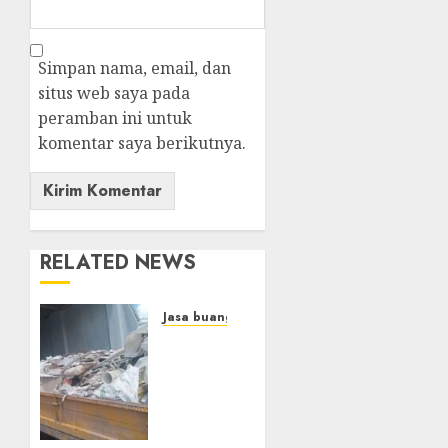
Simpan nama, email, dan
situs web saya pada
peramban ini untuk
komentar saya berikutnya.
RELATED NEWS
Jasa buang puing
Jasa
Buang
Sampah
Konstruksi
{Terdekat|Termurah|Tercepat|Pr