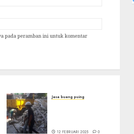
aya pada peramban ini untuk komentar
Jasa buang puing
Jasa Buang Brangkal
{Terdekat|Termurah|Tercepat|
epat|Profesional|
di KALIBAWANG KULON
PROGO
12 FEBRUARI 2025
0