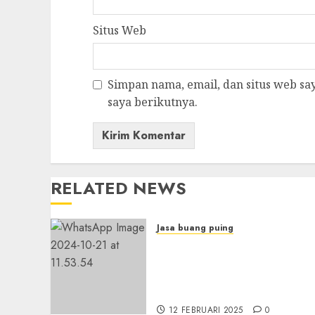
Situs Web
Simpan nama, email, dan situs web s
saya berikutnya.
RELATED NEWS
Jasa buang puing
Jasa Buang Sampah
Konstruksi
{Terdekat|Termurah|Terc
di GUNUNGKIDUL
12 FEBRUARI 2025
0