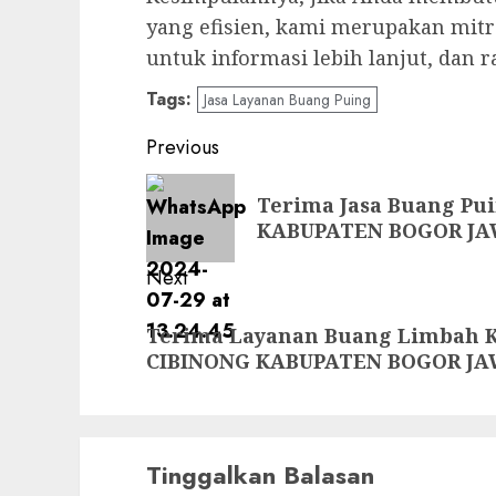
yang efisien, kami merupakan mitr
untuk informasi lebih lanjut, dan 
Tags:
Jasa Layanan Buang Puing
Post
Previous
navigation
Previous
Terima Jasa Buang Pu
post:
KABUPATEN BOGOR JA
Next
Next
Terima Layanan Buang Limbah K
post:
CIBINONG KABUPATEN BOGOR J
Tinggalkan Balasan