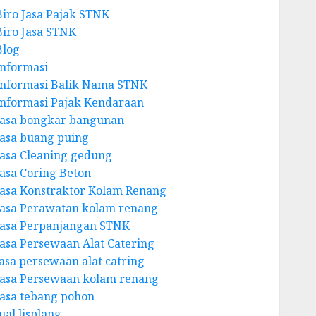
Biro Jasa Pajak STNK
Biro Jasa STNK
Blog
Informasi
Informasi Balik Nama STNK
Informasi Pajak Kendaraan
Jasa bongkar bangunan
Jasa buang puing
Jasa Cleaning gedung
Jasa Coring Beton
Jasa Konstraktor Kolam Renang
Jasa Perawatan kolam renang
Jasa Perpanjangan STNK
Jasa Persewaan Alat Catering
jasa persewaan alat catring
Jasa Persewaan kolam renang
Jasa tebang pohon
ual lisplang