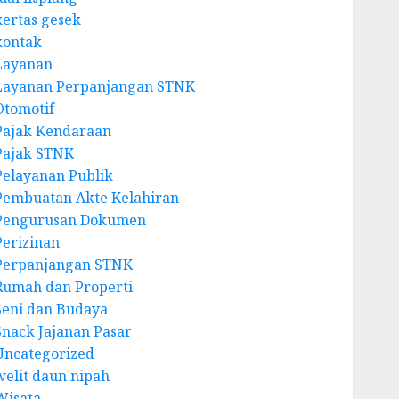
kertas gesek
kontak
Layanan
Layanan Perpanjangan STNK
Otomotif
Pajak Kendaraan
Pajak STNK
Pelayanan Publik
Pembuatan Akte Kelahiran
Pengurusan Dokumen
Perizinan
Perpanjangan STNK
Rumah dan Properti
Seni dan Budaya
Snack Jajanan Pasar
Uncategorized
welit daun nipah
Wisata