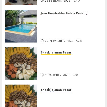
25 FEBRUARI 2026
0
Jasa Konstraktor Kolam Renang
Jasa Kontraktor Kolam
Renang Yang Melayani di
Seluruh Jawa dan Jabotabek
Hub : 087838732426
29 NOVEMBER 2025
0
Snack Jajanan Pasar
Terima Pembuatan Snack
Tampah Tedekat di
BANGUNTAPAN BANTUL
11 OKTOBER 2025
0
Snack Jajanan Pasar
Terima Pesanan Snack
Tampah Tedekat di SANDEN
BANTUL