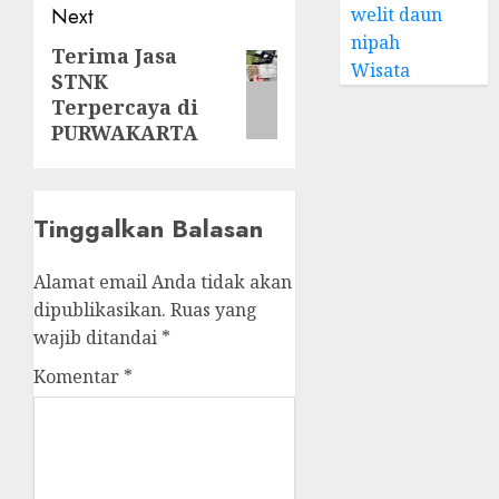
welit daun
Next
nipah
Terima Jasa
Next
Wisata
STNK
post:
Terpercaya di
PURWAKARTA
Tinggalkan Balasan
Alamat email Anda tidak akan
dipublikasikan.
Ruas yang
wajib ditandai
*
Komentar
*