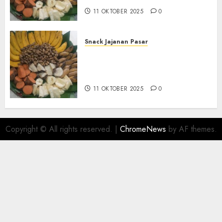
11 OKTOBER 2025
0
Snack Jajanan Pasar
Terima Pembuatan Snack
Tampah Telengkap di
KASIHAN BANTUL
11 OKTOBER 2025
0
Copyright © All rights reserved.
|
ChromeNews
by AF themes.