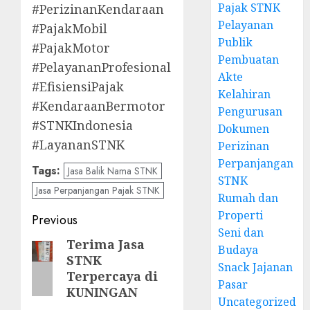
Pajak STNK
#PerizinanKendaraan
Pelayanan
#PajakMobil
Publik
#PajakMotor
Pembuatan
#PelayananProfesional
Akte
#EfisiensiPajak
Kelahiran
#KendaraanBermotor
Pengurusan
#STNKIndonesia
Dokumen
#LayananSTNK
Perizinan
Perpanjangan
Tags:
Jasa Balik Nama STNK
STNK
Jasa Perpanjangan Pajak STNK
Rumah dan
Properti
Post
Previous
Seni dan
navigation
Terima Jasa
Previous
Budaya
STNK
post:
Snack Jajanan
Terpercaya di
Pasar
KUNINGAN
Uncategorized