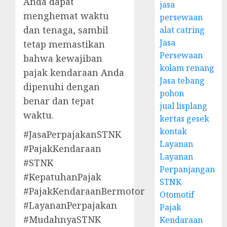
Anda dapat
jasa
menghemat waktu
persewaan
dan tenaga, sambil
alat catring
Jasa
tetap memastikan
Persewaan
bahwa kewajiban
kolam renang
pajak kendaraan Anda
Jasa tebang
dipenuhi dengan
pohon
benar dan tepat
jual lisplang
waktu.
kertas gesek
kontak
#JasaPerpajakanSTNK
Layanan
#PajakKendaraan
Layanan
#STNK
Perpanjangan
#KepatuhanPajak
STNK
#PajakKendaraanBermotor
Otomotif
#LayananPerpajakan
Pajak
#MudahnyaSTNK
Kendaraan