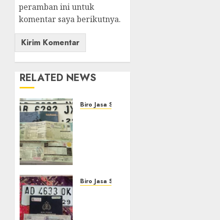
peramban ini untuk
komentar saya berikutnya.
RELATED NEWS
Biro Jasa STNK
Biro
Jasa
Balik
Nama
mobil
Terdekat
NGEMPLAK
Biro Jasa STNK
SLEMAN
Biro
Jasa
30
Balik