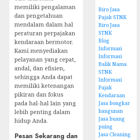
memiliki pengalaman
Biro Jasa
dan pengetahuan
Pajak STNK
mendalam dalam hal
Biro Jasa
STNK
peraturan perpajakan
Blog
kendaraan bermotor.
Informasi
Kami menyediakan
Informasi
pelayanan yang cepat,
Balik Nama
andal, dan efisien,
STNK
sehingga Anda dapat
Informasi
memiliki ketenangan
Pajak
pikiran dan fokus
Kendaraan
pada hal-hal lain yang
Jasa bongkar
bangunan
lebih penting dalam
Jasa buang
hidup Anda.
puing
Jasa Cleaning
Pesan Sekarang dan