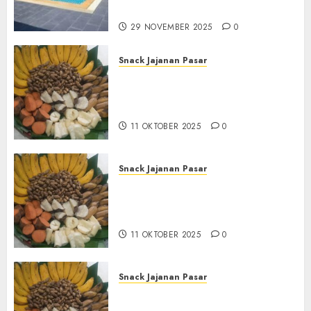
Hub : 087838732426
29 NOVEMBER 2025
0
Snack Jajanan Pasar
Terima Pembuatan Snack
Tampah Tedekat di
BANGUNTAPAN BANTUL
11 OKTOBER 2025
0
Snack Jajanan Pasar
Terima Pesanan Snack
Tampah Tedekat di SANDEN
BANTUL
11 OKTOBER 2025
0
Snack Jajanan Pasar
Terima Pembuatan Snack
Tampah Telengkap di