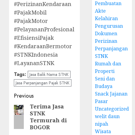
Pembuatan
#PerizinanKendaraan
Akte
#PajakMobil
Kelahiran
#PajakMotor
Pengurusan
#PelayananProfesional
Dokumen
#EfisiensiPajak
Perizinan
#KendaraanBermotor
Perpanjangan
#STNKIndonesia
STNK
#LayananSTNK
Rumah dan
Properti
Tags:
Jasa Balik Nama STNK
Seni dan
Jasa Perpanjangan Pajak STNK
Budaya
Snack Jajanan
Post
Previous
Pasar
navigation
Terima Jasa
Previous
Uncategorized
STNK
post:
welit daun
Termurah di
nipah
BOGOR
Wisata