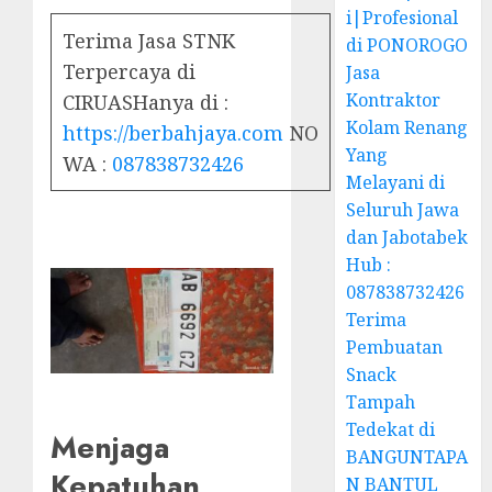
i|Profesional
Terima Jasa STNK
di PONOROGO
Terpercaya di
Jasa
Kontraktor
CIRUASHanya di :
Kolam Renang
https://berbahjaya.com
NO
Yang
WA :
087838732426
Melayani di
Seluruh Jawa
dan Jabotabek
Hub :
087838732426
Terima
Pembuatan
Snack
Tampah
Tedekat di
Menjaga
BANGUNTAPA
Kepatuhan
N BANTUL