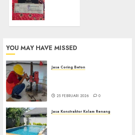
30
Balik
SEPTEMBER
Nama
2024
mobil
0
Terpercaya
GONDOMANAN
JOGJAKARTA
YOU MAY HAVE MISSED
30
SEPTEMBER
2024
0
Jasa Coring Beton
Jasa Coring Beton
Terdekat|Termurah|Presisi|Pro
di PONOROGO
25 FEBRUARI 2026
0
Jasa Konstraktor Kolam Renang
Jasa Kontraktor Kolam
Renang Yang Melayani di
Seluruh Jawa dan Jabotabek