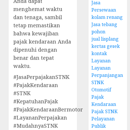
Anda dapat
Jasa
menghemat waktu
Persewaan
dan tenaga, sambil
kolam renang
Jasa tebang
tetap memastikan
pohon
bahwa kewajiban
jual lisplang
pajak kendaraan Anda
kertas gesek
dipenuhi dengan
kontak
benar dan tepat
Layanan
waktu.
Layanan
Perpanjangan
#JasaPerpajakanSTNK
STNK
#PajakKendaraan
Otomotif
#STNK
Pajak
#KepatuhanPajak
Kendaraan
#PajakKendaraanBermotor
Pajak STNK
#LayananPerpajakan
Pelayanan
#MudahnyaSTNK
Publik