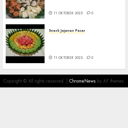
KASIHAN BANTUL
11 OKTOBER 2025
0
Snack Jajanan Pasar
Terima Pesanan Snack
Tampah Telengkap di
PAJANGAN BANTUL
11 OKTOBER 2025
0
Copyright © All rights reserved.
|
ChromeNews
by AF themes.