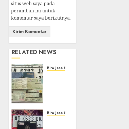
situs web saya pada
peramban ini untuk
komentar saya berikutnya.
RELATED NEWS
Biro Jasa STNK
Biro
Jasa
Balik
Nama
mobil
Terdekat
NGEMPLAK
Biro Jasa STNK
SLEMAN
Biro
Jasa