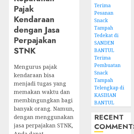
Terima
Pajak
Pesanan
Kendaraan
Snack
dengan Jasa
Tampah
Tedekat di
Perpajakan
SANDEN
STNK
BANTUL
Terima
Pembuatan
Mengurus pajak
Snack
kendaraan bisa
Tampah
menjadi tugas yang
Telengkap di
memakan waktu dan
KASIHAN
membingungkan bagi
BANTUL
banyak orang. Namun,
RECENT
dengan menggunakan
COMMENT
jasa perpajakan STNK,
Anda dapat